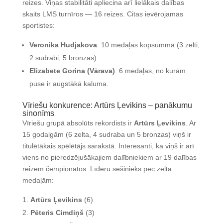
reizes
.
Viņas stabilitāti apliecina arī lielākais dalības
skaits LMS turnīros — 16 reizes
. Citas ievērojamas
sportistes:
Veronika Hudjakova
: 10 medaļas kopsummā (3 zelti,
2 sudrabi, 5 bronzas)
.
Elizabete Gorina (Vārava)
: 6 medaļas, no kurām
puse ir augstākā kaluma
.
Vīriešu konkurence: Artūrs Ļevikins – panākumu
sinonīms
Vīriešu grupā absolūts rekordists ir
Artūrs Ļevikins
.
Ar
15 godalgām (6 zelta, 4 sudraba un 5 bronzas) viņš ir
titulētākais spēlētājs sarakstā
.
Interesanti, ka viņš ir arī
viens no pieredzējušākajiem dalībniekiem ar 19 dalības
reizēm čempionātos
. Līderu sešinieks pēc zelta
medaļām:
Artūrs Ļevikins
(6)
Pēteris Cimdiņš
(3)