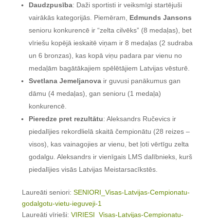
Daudzpusība
: Daži sportisti ir veiksmīgi startējuši
vairākās kategorijās.
Piemēram,
Edmunds Jansons
senioru konkurencē ir “zelta cilvēks” (8 medaļas), bet
vīriešu kopējā ieskaitē viņam ir 8 medaļas (2 sudraba
un 6 bronzas), kas kopā viņu padara par vienu no
medaļām bagātākajiem spēlētājiem Latvijas vēsturē
.
Svetlana Jemeljanova
ir guvusi panākumus gan
dāmu (4 medaļas), gan senioru (1 medaļa)
konkurencē
.
Pieredze pret rezultātu
: Aleksandrs Ručevics ir
piedalījies rekordlielā skaitā čempionātu (28 reizes –
visos), kas vainagojies ar vienu, bet ļoti vērtīgu zelta
godalgu
. Aleksandrs ir vienīgais LMS dalībnieks, kurš
piedalījies visās Latvijas Meistarsacīkstēs.
Laureāti seniori:
SENIORI_Visas-Latvijas-Cempionatu-
godalgotu-vietu-ieguveji-1
Laureāti vīrieši:
VIRIESI_Visas-Latvijas-Cempionatu-