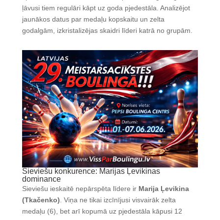
ļāvusi tiem regulāri kāpt uz goda pjedestāla. Analizējot
jaunākos datus par medaļu kopskaitu un zelta
godalgām, izkristalizējas skaidri līderi katrā no grupām.
Sieviešu konkurence: Marijas Ļevikinas
dominance
Sieviešu ieskaitē nepārspēta līdere ir
Marija Ļevikina
(Tkačenko)
.
Viņa ne tikai izcīnījusi visvairāk zelta
medaļu (6), bet arī kopumā uz pjedestāla kāpusi 12