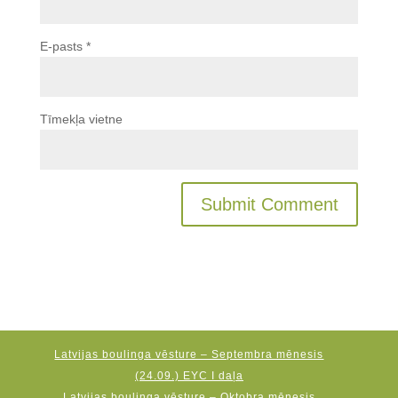
E-pasts
*
Tīmekļa vietne
Latvijas boulinga vēsture – Septembra mēnesis
(24.09.) EYC I daļa
Latvijas boulinga vēsture – Oktobra mēnesis