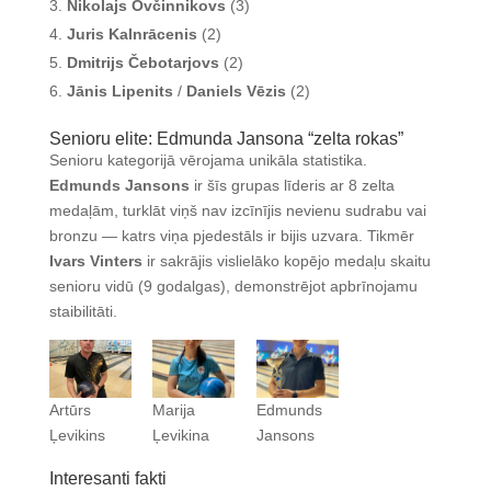
Nikolajs Ovčinnikovs
(3)
Juris Kalnrācenis
(2)
Dmitrijs Čebotarjovs
(2)
Jānis Lipenits
/
Daniels Vēzis
(2)
Senioru elite: Edmunda Jansona “zelta rokas”
Senioru kategorijā vērojama unikāla statistika.
Edmunds Jansons
ir šīs grupas līderis ar 8 zelta
medaļām, turklāt viņš nav izcīnījis nevienu sudrabu vai
bronzu — katrs viņa pjedestāls ir bijis uzvara
.
Tikmēr
Ivars Vinters
ir sakrājis vislielāko kopējo medaļu skaitu
senioru vidū (9 godalgas), demonstrējot apbrīnojamu
staibilitāti
.
Artūrs
Marija
Edmunds
Ļevikins
Ļevikina
Jansons
Interesanti fakti