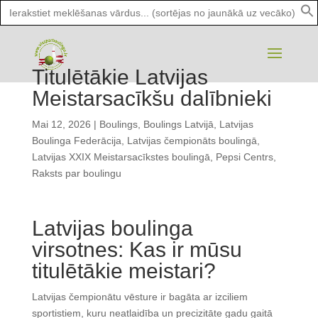
Search
for:
Titulētākie Latvijas
Meistarsacīkšu dalībnieki
Mai 12, 2026
|
Boulings
,
Boulings Latvijā
,
Latvijas
Boulinga Federācija
,
Latvijas čempionāts boulingā
,
Latvijas XXIX Meistarsacīkstes boulingā
,
Pepsi Centrs
,
Raksts par boulingu
Latvijas boulinga
virsotnes: Kas ir mūsu
titulētākie meistari?
Latvijas čempionātu vēsture ir bagāta ar izciliem
sportistiem, kuru neatlaidība un precizitāte gadu gaitā