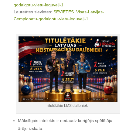
godalgotu-vietu-ieguveji-1
Laureātes sievietes:
SEVIETES_Visas-Latvijas-
Cempionatu-godalgotu-vietu-ieguveji-1
titulētākie LMS dalībnieki
Mākslīgais intelekts ir nedaudz koriģējis spēlētāju
ārējo izskatu.