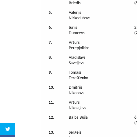
Briedis
(
5.
Valērijs
Nizkodubovs
6.
Jurijs
2
Dumcevs
(
7.
Artūrs
Perepjolkins
8.
Vladislavs
Saveljevs
9.
Tomass
Tereščenko
10.
Dmitrijs
Nikonovs
11.
Artūrs
Nikolajevs
12.
Baiba Buša
6
(
13.
Sergejs