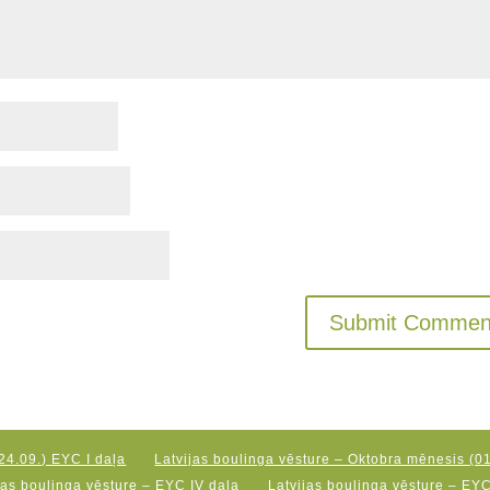
24.09.) EYC I daļa
Latvijas boulinga vēsture – Oktobra mēnesis (01
jas boulinga vēsture – EYC IV daļa
Latvijas boulinga vēsture – EY