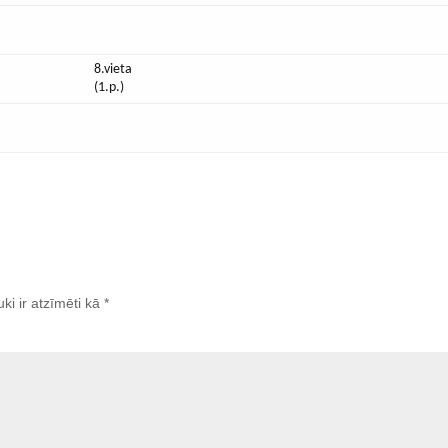
8.vieta
(1.p.)
uki ir atzīmēti kā
*