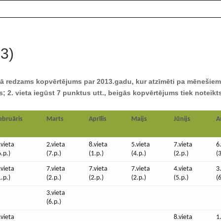
3)
lā redzams kopvērtējums par 2013.gadu, kur atzīmēti pa mēnešie
s; 2. vieta iegūst 7 punktus utt., beigās kopvērtējums tiek noteikt
ebruāris
Marts
Aprīlis
Maijs
Jūnijs
A
.vieta
2.vieta
8.vieta
5.vieta
7.vieta
6
6.p.)
(7.p.)
(1.p.)
(4.p.)
(2.p.)
(
.vieta
7.vieta
7.vieta
7.vieta
4.vieta
3
1.p.)
(2.p.)
(2.p.)
(2.p.)
(5.p.)
(
3.vieta
(6.p.)
.vieta
8.vieta
1