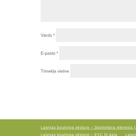
Vārds
*
E-pasts
*
Tīmekļa vietne
Latvijas boulinga vēsture – Septembra mēnesis (
Latvijas boulinga vēsture – EYC III daļa
Latvi