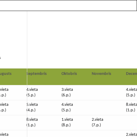
m
s
ugusts
Septembris
Oktobris
Novembris
Decem
.vieta
4.vieta
3.vieta
4.viet
3.p.)
(5.p.)
(6.p.)
(5.p.)
.vieta
5.vieta
4.vieta
8.viet
6.p.)
(4.p.)
(5.p.)
(1.p.)
8.vieta
1.vieta
2.vieta
(1.p.)
(8.p.)
(7.p.)
.vieta
2.viet