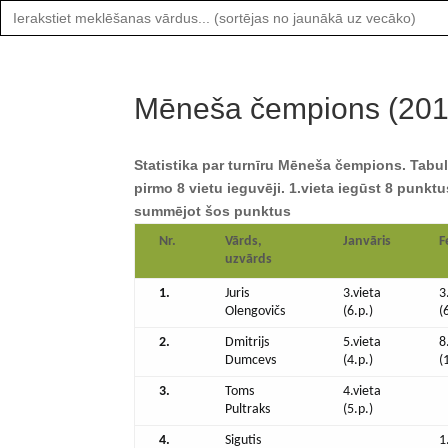
Search
for:
Mēneša čempions (201
Statistika par turnīru Mēneša čempions. Tabu
pirmo 8 vietu ieguvēji. 1.vieta iegūst 8 punktu
summējot šos punktus
Nr.
Vārds,
Janvāris
F
uzvārds
1.
Juris
3.vieta
3
Olengovičs
(6.p.)
(
2.
Dmitrijs
5.vieta
8
Dumcevs
(4.p.)
(
3.
Toms
4.vieta
Pultraks
(5.p.)
4.
Sigutis
1