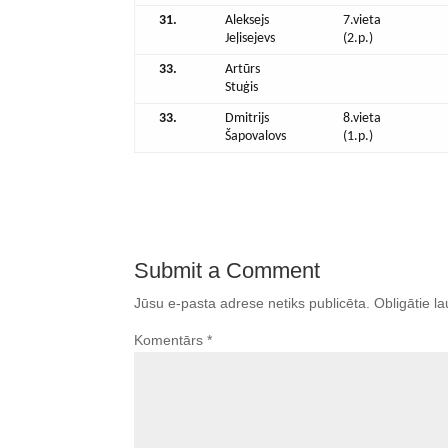
31.
Aleksejs
7.vieta
Jeļisejevs
(2.p.)
33.
Artūrs
Stuģis
33.
Dmitrijs
8.vieta
Šapovalovs
(1.p.)
Submit a Comment
Jūsu e-pasta adrese netiks publicēta.
Obligātie la
Komentārs
*