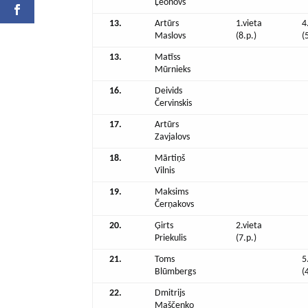
Ļeonovs
13.
Artūrs
1.vieta
4
Maslovs
(8.p.)
(
13.
Matīss
Mūrnieks
16.
Deivids
Červinskis
17.
Artūrs
Zavjalovs
18.
Mārtiņš
Vilnis
19.
Maksims
Čerņakovs
20.
Ģirts
2.vieta
Priekulis
(7.p.)
21.
Toms
5
Blūmbergs
(
22.
Dmitrijs
Maščenko