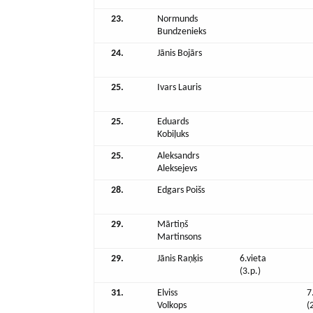
23.
Normunds
Bundzenieks
24.
Jānis Bojārs
25.
Ivars Lauris
25.
Eduards
Kobiļuks
25.
Aleksandrs
Aleksejevs
28.
Edgars Poišs
29.
Mārtiņš
Martinsons
29.
Jānis Raņķis
6.vieta
(3.p.)
31.
Elviss
7
Volkops
(