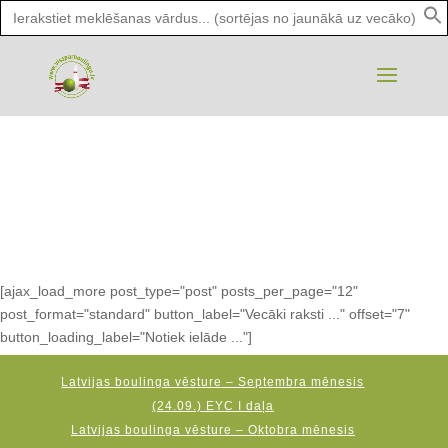
Search
for:
[ajax_load_more post_type="post" posts_per_page="12"
post_format="standard" button_label="Vecāki raksti ..." offset="7"
button_loading_label="Notiek ielāde ..."]
Latvijas boulinga vēsture – Septembra mēnesis
(24.09.) EYC I daļa
Latvijas boulinga vēsture – Oktobra mēnesis