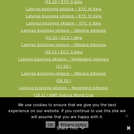
(01.10.) EYC II daļa
Latvijas boulinga vēsture – EYC III daļa
Latvijas boulinga vēsture – EYC IV daļa
Latvijas boulinga vēsture – EYC V daļa
Latvijas boulinga vēsture – Oktobra mēnesis
(15.10.) ECC I daļa
Latvijas boulinga vēsture – Oktobra mēnesis
(29.10.) ECC II daļa
Latvijas boulinga vēsture – Septembra mēnesis
(17.09.)
Latvijas boulinga vēsture – Oktobra mēnesis
(08.10.)
Latvijas boulinga vēsture – Novembra mēnesis
(19.11.) AMF Qubica World Cup
We use cookies to ensure that we give you the best
experience on our website. If you continue to use this site we
will assume that you are happy with it.
Ok
Privacy policy
Share This