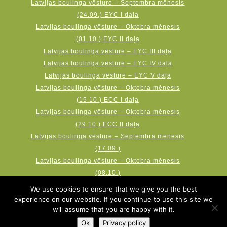
Latvijas boulinga vēsture – Septembra mēnesis
(24.09.) EYC I daļa
Latvijas boulinga vēsture – Oktobra mēnesis
(01.10.) EYC II daļa
Latvijas boulinga vēsture – EYC III daļa
Latvijas boulinga vēsture – EYC IV daļa
Latvijas boulinga vēsture – EYC V daļa
Latvijas boulinga vēsture – Oktobra mēnesis
(15.10.) ECC I daļa
Latvijas boulinga vēsture – Oktobra mēnesis
(29.10.) ECC II daļa
Latvijas boulinga vēsture – Septembra mēnesis
(17.09.)
Latvijas boulinga vēsture – Oktobra mēnesis
(08.10.)
Latvijas boulinga vēsture – Novembra mēnesis
We use cookies to ensure that we give you the best
(19.11.) AMF Qubica World Cup
experience on our website. If you continue to use this site we
will assume that you are happy with it.
Ok
Privacy policy