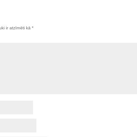
uki ir atzīmēti kā
*