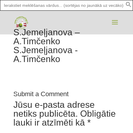
Search
for:
S.Jemeļjanova –
A.Timčenko
S.Jemeļjanova -
A.Timčenko
Submit a Comment
Jūsu e-pasta adrese
netiks publicēta.
Obligātie
lauki ir atzīmēti kā
*