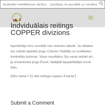
Search
for:
Indviduālais reitings
COPPER divizions
Iepriekšējo tūru rezultāti nav redzami tabulā. Ja vēlaties
tos redzēt spiediet pogu Column Visibility un izvēlieties
konkrētās kolonas. Visus rezultātus Jūs varat redzēt arī,
ja izmantosiet pogu Excel, tādējādi lejupielādējot excel
failu.
[rtbs name=”11-abl-reitings-copper-4-karta”]
Submit a Comment