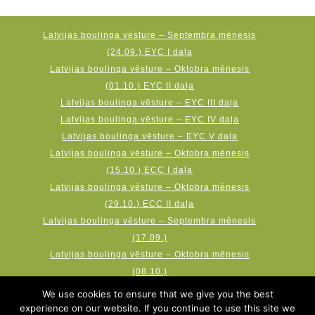
Latvijas boulinga vēsture – Septembra mēnesis
(24.09.) EYC I daļa
Latvijas boulinga vēsture – Oktobra mēnesis
(01.10.) EYC II daļa
Latvijas boulinga vēsture – EYC III daļa
Latvijas boulinga vēsture – EYC IV daļa
Latvijas boulinga vēsture – EYC V daļa
Latvijas boulinga vēsture – Oktobra mēnesis
(15.10.) ECC I daļa
Latvijas boulinga vēsture – Oktobra mēnesis
(29.10.) ECC II daļa
Latvijas boulinga vēsture – Septembra mēnesis
(17.09.)
Latvijas boulinga vēsture – Oktobra mēnesis
(08.10.)
Latvijas boulinga vēsture – Novembra mēnesis
We use cookies to ensure that we give you the best
(19.11.) AMF Qubica World Cup
experience on our website. If you continue to use this site we