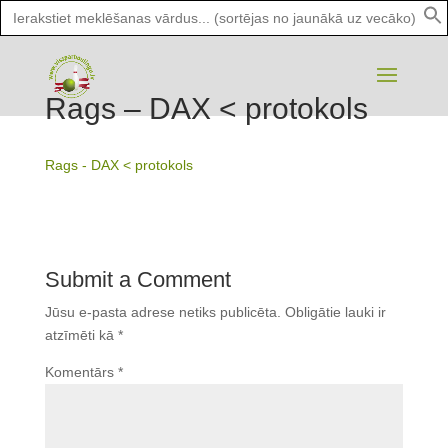
Search
for:
Rags – DAX < protokols
Rags - DAX < protokols
Submit a Comment
Jūsu e-pasta adrese netiks publicēta.
Obligātie lauki ir
atzīmēti kā
*
Komentārs
*