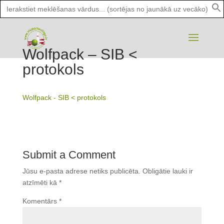
Search
for:
Wolfpack – SIB <
protokols
Wolfpack - SIB < protokols
Submit a Comment
Jūsu e-pasta adrese netiks publicēta.
Obligātie lauki ir
atzīmēti kā
*
Komentārs
*