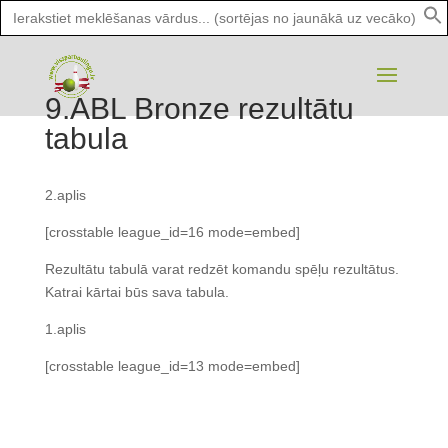
Search
for:
9.ABL Bronze rezultātu
tabula
2.aplis
[crosstable league_id=16 mode=embed]
Rezultātu tabulā varat redzēt komandu spēļu rezultātus.
Katrai kārtai būs sava tabula.
1.aplis
[crosstable league_id=13 mode=embed]