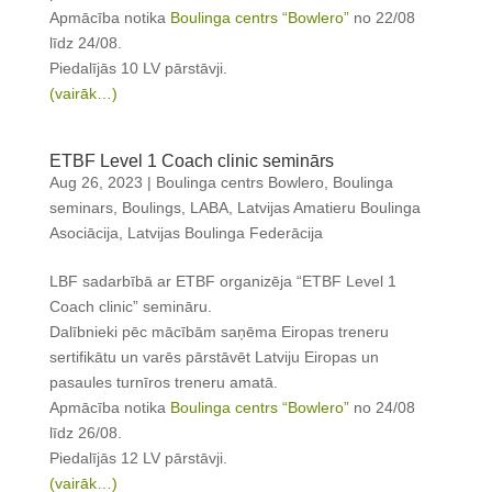
Apmācība notika
Boulinga centrs “Bowlero”
no 22/08
līdz 24/08.
Piedalījās 10 LV pārstāvji.
(vairāk…)
ETBF Level 1 Coach clinic seminārs
Aug 26, 2023
|
Boulinga centrs Bowlero
,
Boulinga
seminars
,
Boulings
,
LABA
,
Latvijas Amatieru Boulinga
Asociācija
,
Latvijas Boulinga Federācija
LBF sadarbībā ar ETBF organizēja “ETBF Level 1
Coach clinic” semināru.
Dalībnieki pēc mācībām saņēma Eiropas treneru
sertifikātu un varēs pārstāvēt Latviju Eiropas un
pasaules turnīros treneru amatā.
Apmācība notika
Boulinga centrs “Bowlero”
no 24/08
līdz 26/08.
Piedalījās 12 LV pārstāvji.
(vairāk…)