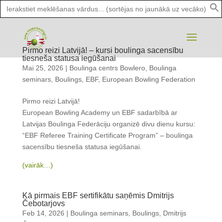
Search
for:
Pirmo reizi Latvijā! – kursi boulinga sacensību
tiesneša statusa iegūšanai
Mai 25, 2026
|
Boulinga centrs Bowlero
,
Boulinga
seminars
,
Boulings
,
EBF
,
European Bowling Federation
Pirmo reizi Latvijā!
European Bowling Academy un EBF sadarbībā ar
Latvijas Boulinga Federāciju organizē divu dienu kursu:
“EBF Referee Training Certificate Program” – boulinga
sacensību tiesneša statusa iegūšanai.
(vairāk…)
Kā pirmais EBF sertifikātu saņēmis Dmitrijs
Čebotarjovs
Feb 14, 2026
|
Boulinga seminars
,
Boulings
,
Dmitrijs