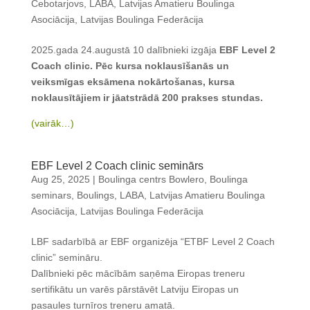
Čebotarjovs
,
LABA
,
Latvijas Amatieru Boulinga
Asociācija
,
Latvijas Boulinga Federācija
2025.gada 24.augustā 10 dalībnieki izgāja
EBF Level 2
Coach clinic. Pēc kursa noklausīšanās un
veiksmīgas eksāmena nokārtošanas, kursa
noklausītājiem ir jāatstrādā 200 prakses stundas.
(vairāk…)
EBF Level 2 Coach clinic seminārs
Aug 25, 2025
|
Boulinga centrs Bowlero
,
Boulinga
seminars
,
Boulings
,
LABA
,
Latvijas Amatieru Boulinga
Asociācija
,
Latvijas Boulinga Federācija
LBF sadarbībā ar EBF organizēja “ETBF Level 2 Coach
clinic” semināru.
Dalībnieki pēc mācībām saņēma Eiropas treneru
sertifikātu un varēs pārstāvēt Latviju Eiropas un
pasaules turnīros treneru amatā.