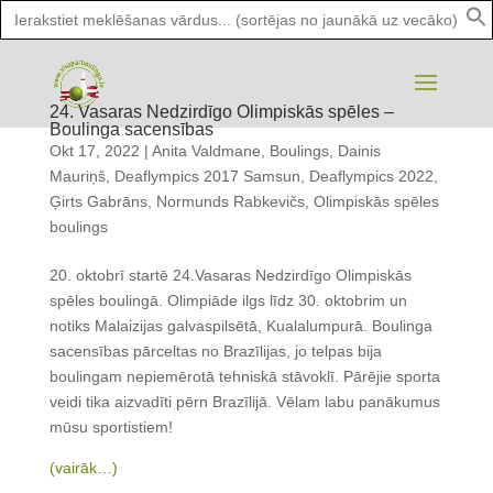
Search
for:
24. Vasaras Nedzirdīgo Olimpiskās spēles –
Boulinga sacensības
Okt 17, 2022
|
Anita Valdmane
,
Boulings
,
Dainis
Mauriņš
,
Deaflympics 2017 Samsun
,
Deaflympics 2022
,
Ģirts Gabrāns
,
Normunds Rabkevičs
,
Olimpiskās spēles
boulings
20. oktobrī startē 24.Vasaras Nedzirdīgo Olimpiskās
spēles boulingā. Olimpiāde ilgs līdz 30. oktobrim un
notiks Malaizijas galvaspilsētā, Kualalumpurā. Boulinga
sacensības pārceltas no Brazīlijas, jo telpas bija
boulingam nepiemērotā tehniskā stāvoklī. Pārējie sporta
veidi tika aizvadīti pērn Brazīlijā. Vēlam labu panākumus
mūsu sportistiem!
(vairāk…)