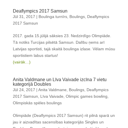
Deaflympics 2017 Samsun
Jūl 31, 2017
|
Boulinga turnīrs
,
Boulings
,
Deaflympics
2017 Samsun
2017. gada 15.jūlijā sāksies 23. Nedzirdīgo Olimpiāde.
Tā notiks Turcijas pilsētā Samsun. Dalību ņems arī
Latvijas sportisti, tajā skaitā boulinga izlase. Vēlam mūsu
sportistiem labus startus!
(vairāk…)
Anita Valdmane un Līva Vaivade izcīna 7 vietu
kategorijā Doubles
Jūl 24, 2017
|
Anita Valdmane
,
Boulings
,
Deaflympics
2017 Samsun
,
Līva Vaivade
,
Olimpic games bowling
,
Olimpiskās spēles boulings
Olimpiāde (Deaflympics 2017 Samsun) rit pilnā sparā un
jau ir aizvadītas sacensības kategorijās Singles un