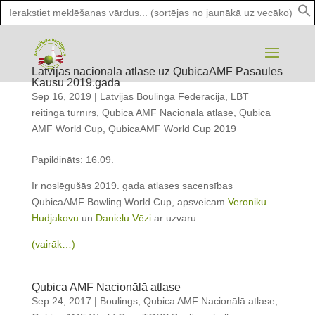
Search
for:
Latvijas nacionālā atlase uz QubicaAMF Pasaules
Kausu 2019.gadā
Sep 16, 2019
|
Latvijas Boulinga Federācija
,
LBT
reitinga turnīrs
,
Qubica AMF Nacionālā atlase
,
Qubica
AMF World Cup
,
QubicaAMF World Cup 2019
Papildināts: 16.09.
Ir noslēgušās 2019. gada atlases sacensības
QubicaAMF Bowling World Cup, apsveicam
Veroniku
Hudjakovu
un
Danielu Vēzi
ar uzvaru.
(vairāk…)
Qubica AMF Nacionālā atlase
Sep 24, 2017
|
Boulings
,
Qubica AMF Nacionālā atlase
,