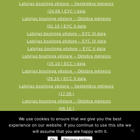
Latvijas boulinga vēsture – Septembra mēnesis
(24.09.) EYC I daļa
Latvijas boulinga vēsture – Oktobra mēnesis
(01.10.) EYC II daļa
Latvijas boulinga vēsture – EYC III daļa
Latvijas boulinga vēsture – EYC IV daļa
Latvijas boulinga vēsture – EYC V daļa
Latvijas boulinga vēsture – Oktobra mēnesis
(15.10.) ECC I daļa
Latvijas boulinga vēsture – Oktobra mēnesis
(29.10.) ECC II daļa
Latvijas boulinga vēsture – Septembra mēnesis
(17.09.)
Latvijas boulinga vēsture – Oktobra mēnesis
(08.10.)
Latvijas boulinga vēsture – Novembra mēnesis
We use cookies to ensure that we give you the best
(19.11.) AMF Qubica World Cup
experience on our website. If you continue to use this site we
will assume that you are happy with it.
Ok
Privacy policy