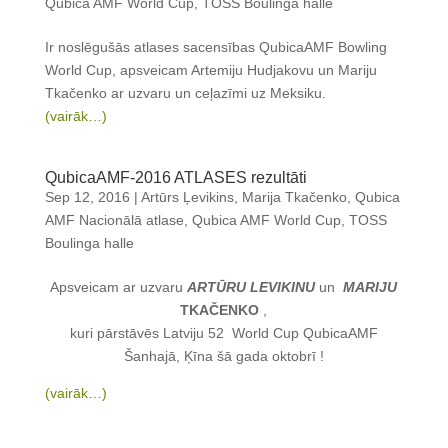
Qubica AMF World Cup
,
TOSS Boulinga halle
Ir noslēgušās atlases sacensības QubicaAMF Bowling
World Cup, apsveicam Artemiju Hudjakovu un Mariju
Tkačenko
ar uzvaru un ceļazīmi uz Meksiku.
(vairāk…)
QubicaAMF-2016 ATLASES rezultāti
Sep 12, 2016
|
Artūrs Ļevikins
,
Marija Tkačenko
,
Qubica
AMF Nacionālā atlase
,
Qubica AMF World Cup
,
TOSS
Boulinga halle
Apsveicam ar uzvaru
ARTŪRU LEVIKINU
un
MARIJU
TKAČENKO
,
kuri pārstāvēs Latviju 52 World Cup QubicaAMF
Šanhajā, Ķīna šā gada oktobrī !
(vairāk…)