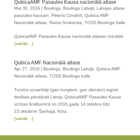
QubicaAMF Pasaules Kausa nacionālā atlase
Mai 30, 2016
|
Boulings
,
Boulings Latvijā
,
Latvijas atlase
pasaules kausam
,
Pēteris Cimdiņš
,
Qubica AMF
Nacionālā atlase
,
Reina Smikarsta
,
TOSS Boulinga halle
QubicaAMF Pasaules Kausa nacionālā atlases rezultāti.
(vairāk…)
Qubica AMF Nacionālā atlase
Apr 27, 2016
|
Boulings
,
Boulings Latvijā
,
Qubica AMF
Nacionālā atlase
,
TOSS Boulinga halle
Turnīra uzvarētāji (gan kungiem, gan dāmām) iegūst
tiesības pārstāvēt Latviju QubicaAMF Pasaules Kausa
izcīņas finālturnīrā no 2016.gada 14.oktobra līdz
23.oktobrim Šanhajā, Ķīna.
(vairāk…)