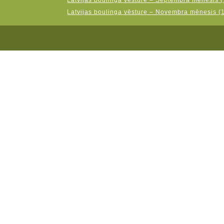
Latvijas boulinga vēsture – Septembra mēnesis (
Latvijas boulinga vēsture – Novembra mēnesis (