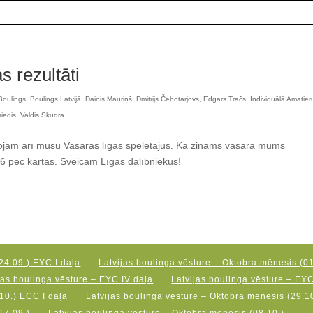
s rezultāti
Boulings
,
Boulings Latvijā
,
Dainis Mauriņš
,
Dmitrijs Čebotarjovs
,
Edgars Tračs
,
Individuālā Amatier
riedis
,
Valdis Skudra
ojam arī mūsu Vasaras līgas spēlētājus. Kā zināms vasarā mums
a 6 pēc kārtas. Sveicam Līgas dalībniekus!
24.09.) EYC I daļa
Latvijas boulinga vēsture – Oktobra mēnesis (01
jas boulinga vēsture – EYC IV daļa
Latvijas boulinga vēsture – EY
10.) ECC I daļa
Latvijas boulinga vēsture – Oktobra mēnesis (29.10