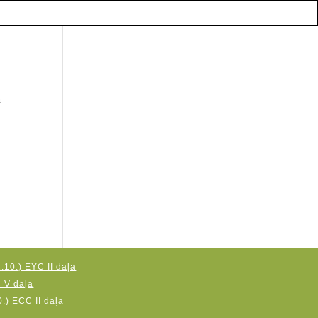
u
.10.) EYC II daļa
C V daļa
.) ECC II daļa