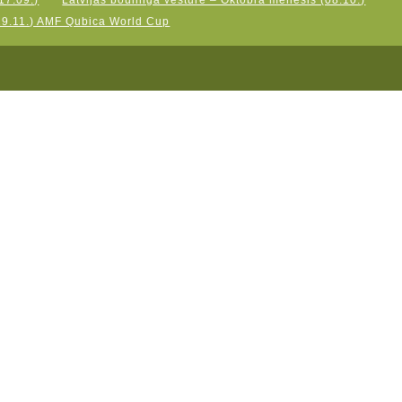
17.09.)
Latvijas boulinga vēsture – Oktobra mēnesis (08.10.)
19.11.) AMF Qubica World Cup