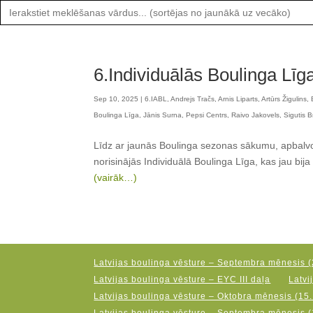
Search
for:
6.Individuālās Boulinga Līga
Sep 10, 2025
|
6.IABL
,
Andrejs Tračs
,
Arnis Liparts
,
Artūrs Žigulins
,
Boulinga Līga
,
Jānis Surna
,
Pepsi Centrs
,
Raivo Jakovels
,
Sigutis B
Līdz ar jaunās Boulinga sezonas sākumu, apbalv
norisinājās Individuālā Boulinga Līga, kas jau bij
(vairāk…)
Latvijas boulinga vēsture – Septembra mēnesis (
Latvijas boulinga vēsture – EYC III daļa
Latvi
Latvijas boulinga vēsture – Oktobra mēnesis (15.