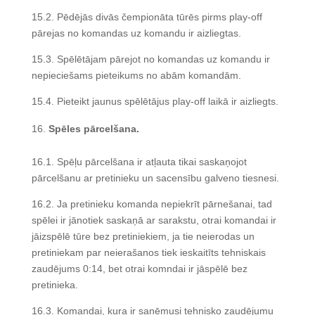
15.2. Pēdējās divās čempionāta tūrēs pirms play-off
pārejas no komandas uz komandu ir aizliegtas.
15.3. Spēlētājam pārejot no komandas uz komandu ir
nepieciešams pieteikums no abām komandām.
15.4. Pieteikt jaunus spēlētājus play-off laikā ir aizliegts.
Spēles pārcelšana.
16.1. Spēļu pārcelšana ir atļauta tikai saskaņojot
pārcelšanu ar pretinieku un sacensību galveno tiesnesi.
16.2. Ja pretinieku komanda nepiekrīt pārnešanai, tad
spēlei ir jānotiek saskaņā ar sarakstu, otrai komandai ir
jāizspēlē tūre bez pretiniekiem, ja tie neierodas un
pretiniekam par neierašanos tiek ieskaitīts tehniskais
zaudējums 0:14, bet otrai komndai ir jāspēlē bez
pretinieka.
16.3. Komandai, kura ir saņēmusi tehnisko zaudējumu