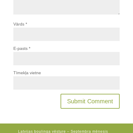
Vārds
*
E-pasts
*
Tīmekļa vietne
Latvijas boulinga vēsture – Septembra mēnesis