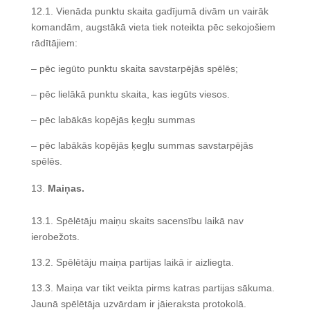
12.1. Vienāda punktu skaita gadījumā divām un vairāk
komandām, augstākā vieta tiek noteikta pēc sekojošiem
rādītājiem:
– pēc iegūto punktu skaita savstarpējās spēlēs;
– pēc lielākā punktu skaita, kas iegūts viesos.
– pēc labākās kopējās ķegļu summas
– pēc labākās kopējās ķegļu summas savstarpējās
spēlēs.
Maiņas.
13.1. Spēlētāju maiņu skaits sacensību laikā nav
ierobežots.
13.2. Spēlētāju maiņa partijas laikā ir aizliegta.
13.3. Maiņa var tikt veikta pirms katras partijas sākuma.
Jaunā spēlētāja uzvārdam ir jāieraksta protokolā.