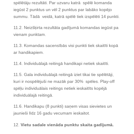
spēlētāju rezultāti. Par uzvaru katrā spēlē komanda
iegūst 2 punktus un vēl 2 punktus par labāko kopējo
summu. Tādā veidā, katrā spēlē tiek izspēlēti 14 punkti.
11.2. Neizšķirta rezultāta gadījumā komandas iegūst pa
vienam punktam.
11.3. Komandas sacensībās visi punkti tiek skaitīti kopā
ar handikapiem.
11.4. Individuālajā reitingā handikapi netiek skaitīti.
11.5. Gala individuālajā reitingā iziet tikai tie spēlētāji,
kuri ir nospēlējuši ne mazāk par 30% spēles. Play-off
spēļu individuālais reitings netiek ieskaitīts kopējā
individuālajā reitingā.
11.6. Handikapu (8 punkti) saņem visas sievietes un
jaunieši līdz 16 gadu vecumam ieskaitot.
Vietu sadale vienāda punktu skaita gadījumā.