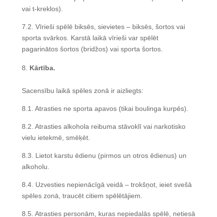
vai t-kreklos).
7.2. Vīrieši spēlē biksēs, sievietes – biksēs, šortos vai
sporta svārkos. Karstā laikā vīrieši var spēlēt
pagarinātos šortos (bridžos) vai sporta šortos.
Kārtība.
Sacensību laikā spēles zonā ir aizliegts:
8.1. Atrasties ne sporta apavos (tikai boulinga kurpēs).
8.2. Atrasties alkohola reibuma stāvoklī vai narkotisko
vielu ietekmē, smēķēt.
8.3. Lietot karstu ēdienu (pirmos un otros ēdienus) un
alkoholu.
8.4. Uzvesties nepienācīgā veidā – trokšņot, ieiet svešā
spēles zonā, traucēt citiem spēlētājiem.
8.5. Atrasties personām, kuras nepiedalās spēlē, netiesā