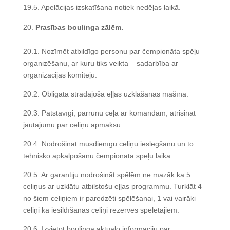
19.5. Apelācijas izskatīšana notiek nedēļas laikā.
Prasības boulinga zālēm.
20.1. Nozīmēt atbildīgo personu par čempionāta spēļu
organizēšanu, ar kuru tiks veikta sadarbība ar
organizācijas komiteju.
20.2. Obligāta strādājoša eļļas uzklāšanas mašīna.
20.3. Patstāvīgi, pārrunu ceļā ar komandām, atrisināt
jautājumu par celiņu apmaksu.
20.4. Nodrošināt mūsdienīgu celiņu ieslēgšanu un to
tehnisko apkalpošanu čempionāta spēļu laikā.
20.5. Ar garantiju nodrošināt spēlēm ne mazāk ka 5
celiņus ar uzklātu atbilstošu eļļas programmu. Turklāt 4
no šiem celiņiem ir paredzēti spēlēšanai, 1 vai vairāki
celiņi kā iesildīšanās celiņi rezerves spēlētājiem.
20.6. Izvietot boulingā aktuālo informāciju par