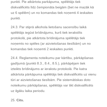
punkti. Pie atkārtota parkāpuma, spēlētājs tiek
diskvalificēts līdz čempionāta beigām (bet ne mazāk kā
uz 6 spēlēm) un no komandas tiek noņemti 4 ieskaites
punkti.
24.3. Par stiprā alkohola lietošanu sacensību laikā
spēlētājs iegūst brīdinājumu, kurš tiek ierakstīts
protokolā, pie atkārtota brīdinājuma spēlētājs tiek
noņemts no spēles (ar aizvietošanas tiesībām) un no
komandas tiek noņemti 2 ieskaites punkti.
24.4. Reglamenta noteikumu par kārtību, pārkāpšanas
gadījumā (punkti 8.3., 8.4., 8.5.), pārkāpējam tiek
izteikts brīdinājums ar ierakstu protokolā. Pie katra
atkārtota pārkāpuma spēlētājs tiek diskvalificēts uz vienu
tūri ar aizvietošanas tiesībām. Pie sistemātiskas doto
noteikumu pārkāpšanas, spēlētājs var tikt diskvalificēts
uz ilgāku laika periodu.
Cits.