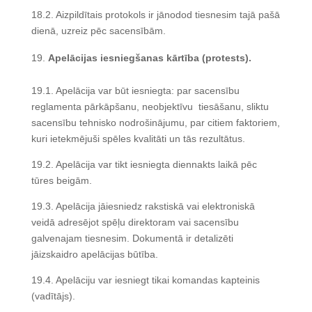
18.2. Aizpildītais protokols ir jānodod tiesnesim tajā pašā
dienā, uzreiz pēc sacensībām.
Apelācijas iesniegšanas kārtība (protests).
19.1. Apelācija var būt iesniegta: par sacensību
reglamenta pārkāpšanu, neobjektīvu tiesāšanu, sliktu
sacensību tehnisko nodrošinājumu, par citiem faktoriem,
kuri ietekmējuši spēles kvalitāti un tās rezultātus.
19.2. Apelācija var tikt iesniegta diennakts laikā pēc
tūres beigām.
19.3. Apelācija jāiesniedz rakstiskā vai elektroniskā
veidā adresējot spēļu direktoram vai sacensību
galvenajam tiesnesim. Dokumentā ir detalizēti
jāizskaidro apelācijas būtība.
19.4. Apelāciju var iesniegt tikai komandas kapteinis
(vadītājs).