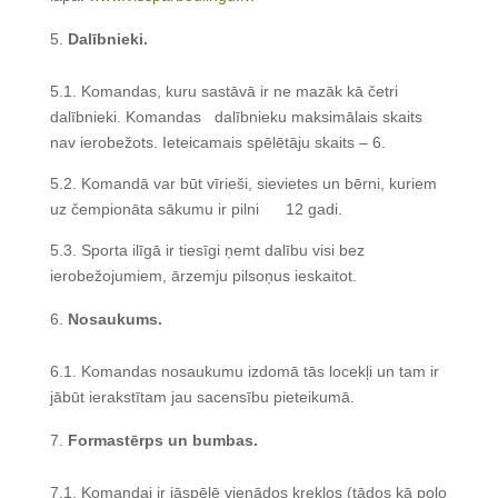
Dalībnieki.
5.1. Komandas, kuru sastāvā ir ne mazāk kā četri
dalībnieki. Komandas dalībnieku maksimālais skaits
nav ierobežots. Ieteicamais spēlētāju skaits – 6.
5.2. Komandā var būt vīrieši, sievietes un bērni, kuriem
uz čempionāta sākumu ir pilni 12 gadi.
5.3. Sporta ilīgā ir tiesīgi ņemt dalību visi bez
ierobežojumiem, ārzemju pilsoņus ieskaitot.
Nosaukums.
6.1. Komandas nosaukumu izdomā tās locekļi un tam ir
jābūt ierakstītam jau sacensību pieteikumā.
Formastērps un bumbas.
7.1. Komandai ir jāspēlē vienādos kreklos (tādos kā polo