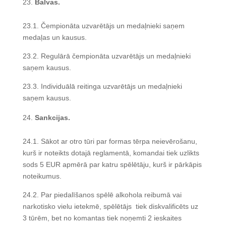
Balvas.
23.1. Čempionāta uzvarētājs un medaļnieki saņem
medaļas un kausus.
23.2. Regulārā čempionāta uzvarētājs un medaļnieki
saņem kausus.
23.3. Individuālā reitinga uzvarētājs un medaļnieki
saņem kausus.
Sankcijas.
24.1. Sākot ar otro tūri par formas tērpa neievērošanu,
kurš ir noteikts dotajā reglamentā, komandai tiek uzlikts
sods 5 EUR apmērā par katru spēlētāju, kurš ir pārkāpis
noteikumus.
24.2. Par piedalīšanos spēlē alkohola reibumā vai
narkotisko vielu ietekmē, spēlētājs tiek diskvalificēts uz
3 tūrēm, bet no komantas tiek noņemti 2 ieskaites