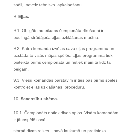
spēli, neveic tehnisko apkalpošanu.
Eļļas.
9.1. Obligāts noteikums čempionāta rīkošanai ir
boulingā strādājoša eļļas uzklāšanas mašīna.
9.2. Katra komanda izvēlas savu eļļas programmu un
uzstāda to visās mājas spēlēs. Eļļas programma tiek
pieteikta pirms čempionāta un netiek mainīta līdz tā
beigām.
9.3. Viesu komandas pārstāvim ir tiesības pirms spēles
kontrolēt eļļas uzklāšanas procedūru.
Sacensību shēma.
10.1. Čempionāts notiek divos apļos. Visām komandām
ir jānospēlē savā
starpā divas reizes – savā laukumā un pretinieka