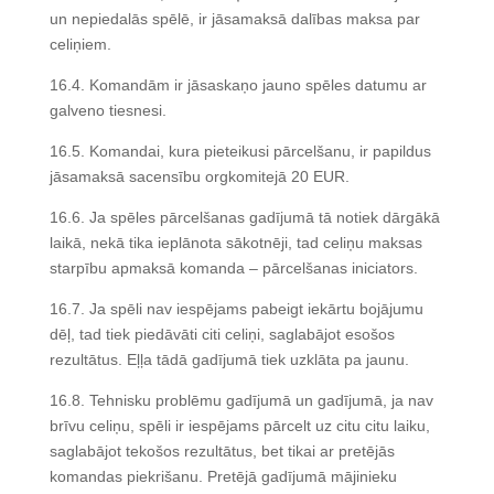
un nepiedalās spēlē, ir jāsamaksā dalības maksa par
celiņiem.
16.4. Komandām ir jāsaskaņo jauno spēles datumu ar
galveno tiesnesi.
16.5. Komandai, kura pieteikusi pārcelšanu, ir papildus
jāsamaksā sacensību orgkomitejā 20 EUR.
16.6. Ja spēles pārcelšanas gadījumā tā notiek dārgākā
laikā, nekā tika ieplānota sākotnēji, tad celiņu maksas
starpību apmaksā komanda – pārcelšanas iniciators.
16.7. Ja spēli nav iespējams pabeigt iekārtu bojājumu
dēļ, tad tiek piedāvāti citi celiņi, saglabājot esošos
rezultātus. Eļļa tādā gadījumā tiek uzklāta pa jaunu.
16.8. Tehnisku problēmu gadījumā un gadījumā, ja nav
brīvu celiņu, spēli ir iespējams pārcelt uz citu citu laiku,
saglabājot tekošos rezultātus, bet tikai ar pretējās
komandas piekrišanu. Pretējā gadījumā mājinieku