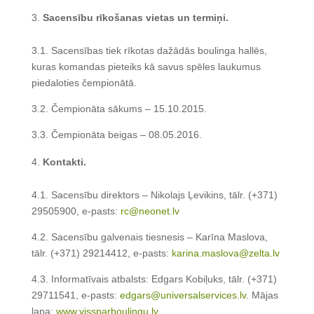
Sacensību rīkošanas vietas un termiņi.
3.1. Sacensības tiek rīkotas dažādās boulinga hallēs,
kuras komandas pieteiks kā savus spēles laukumus
piedaloties čempionātā.
3.2. Čempionāta sākums – 15.10.2015.
3.3. Čempionāta beigas – 08.05.2016.
Kontakti.
4.1. Sacensību direktors – Nikolajs Ļevikins, tālr. (+371)
29505900, e-pasts:
rc@neonet.lv
4.2. Sacensību galvenais tiesnesis – Karīna Maslova,
tālr. (+371) 29214412, e-pasts:
karina.maslova@zelta.lv
4.3. Informatīvais atbalsts: Edgars Kobiļuks, tālr. (+371)
29711541, e-pasts:
edgars@universalservices.lv
. Mājas
lapa:
www.vissparboulingu.lv
.