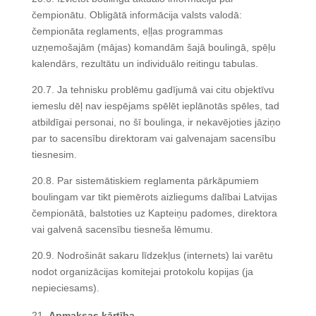
čempionātu. Obligātā informācija valsts valodā:
čempionāta reglaments, eļļas programmas
uzņemošajām (mājas) komandām šajā boulingā, spēļu
kalendārs, rezultātu un individuālo reitingu tabulas.
20.7. Ja tehnisku problēmu gadījumā vai citu objektīvu
iemeslu dēļ nav iespējams spēlēt ieplānotās spēles, tad
atbildīgai personai, no šī boulinga, ir nekavējoties jāziņo
par to sacensību direktoram vai galvenajam sacensību
tiesnesim.
20.8. Par sistemātiskiem reglamenta pārkāpumiem
boulingam var tikt piemērots aizliegums dalībai Latvijas
čempionātā, balstoties uz Kapteiņu padomes, direktora
vai galvenā sacensību tiesneša lēmumu.
20.9. Nodrošināt sakaru līdzekļus (internets) lai varētu
nodot organizācijas komitejai protokolu kopijas (ja
nepieciesams).
Ap
maksas kārtība.