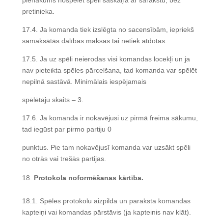
pienākums nospēlēt spēli saskaņā ar sarakstu, bez
pretinieka.
17.4. Ja komanda tiek izslēgta no sacensībām, iepriekš
samaksātās dalības maksas tai netiek atdotas.
17.5. Ja uz spēli neierodas visi komandas locekļi un ja
nav pieteikta spēles pārcelšana, tad komanda var spēlēt
nepilnā sastāvā. Minimālais iespējamais
spēlētāju skaits – 3.
17.6. Ja komanda ir nokavējusi uz pirmā freima sākumu,
tad iegūst par pirmo partiju 0
punktus. Pie tam nokavējusī komanda var uzsākt spēli
no otrās vai trešās partijas.
Protokola noformēšanas kārtība.
18.1. Spēles protokolu aizpilda un paraksta komandas
kapteiņi vai komandas pārstāvis (ja kapteinis nav klāt).