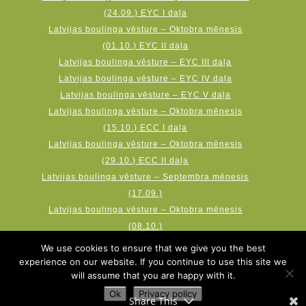
(24.09.) EYC I daļa
Latvijas boulinga vēsture – Oktobra mēnesis
(01.10.) EYC II daļa
Latvijas boulinga vēsture – EYC III daļa
Latvijas boulinga vēsture – EYC IV daļa
Latvijas boulinga vēsture – EYC V daļa
Latvijas boulinga vēsture – Oktobra mēnesis
(15.10.) ECC I daļa
Latvijas boulinga vēsture – Oktobra mēnesis
(29.10.) ECC II daļa
Latvijas boulinga vēsture – Septembra mēnesis
(17.09.)
Latvijas boulinga vēsture – Oktobra mēnesis
(08.10.)
Latvijas boulinga vēsture – Novembra mēnesis
We use cookies to ensure that we give you the best
(19.11.) AMF Qubica World Cup
experience on our website. If you continue to use this site we
will assume that you are happy with it.
Ok
Privacy policy
Share This