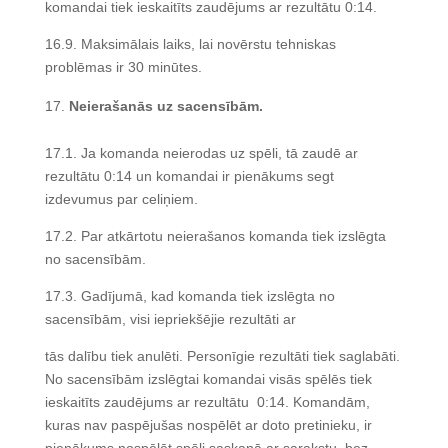
komandai tiek ieskaitīts zaudējums ar rezultātu 0:14.
16.9. Maksimālais laiks, lai novērstu tehniskas
problēmas ir 30 minūtes.
Neierašanās uz sacensībām.
17.1. Ja komanda neierodas uz spēli, tā zaudē ar
rezultātu 0:14 un komandai ir pienākums segt
izdevumus par celiņiem.
17.2. Par atkārtotu neierašanos komanda tiek izslēgta
no sacensībām.
17.3. Gadījumā, kad komanda tiek izslēgta no
sacensībām, visi iepriekšējie rezultāti ar
tās dalību tiek anulēti. Personīgie rezultāti tiek saglabāti.
No sacensībām izslēgtai komandai visās spēlēs tiek
ieskaitīts zaudējums ar rezultātu 0:14. Komandām,
kuras nav paspējušas nospēlēt ar doto pretinieku, ir