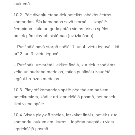
laukumā.
10.2. Pēc divapļu etapa tiek noteikts labākās četras
komandas. Šīs komandas savā starpā izspēlē
čempiona titulu un godalgotās vietas. Visas spēles
notiek pēc play-off sistēmas (uz izkrišanu).
– Pusfinālā savā starpā spēlē: 1. un 4. vietu ieguvēji, kā
arī 2. un 3. vietu ieguvēji.
– Pusfinālu uzvarētāji iekļūst finālā, kur tiek izspēlētas
zelta un sudraba medaļas, toties pusfinālu zaudētāji
iegūst bronzas medaļas.
10.3. Play off komandas spēlē pēc tādiem pašiem
noteikumiem, kādi ir arī iepriekšējā posmā, bet notiek
tikai viena spēle.
10.4. Visas play-off spēles, ieskaitot finālu, notiek uz to
komandu laukumiem, kuras ieņēma augstāku vietu
iepriekšējā posmā.