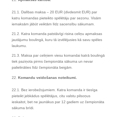
21.1. Dalības maksa – 20 EUR (divdesmit EUR) par
katru komandas pieteikto spēlētāju par sezonu. Visām
iemaksām jābūt veiktām līdz sacensību sākumam.
21.2. Katra komanda patstāvīgi risina celiņu apmaksas
jautājumu boulingā, kuru tā izvēlējusies kā savu spēles
laukumu.
21.3. Maksa par celiņiem viesu komandai katrā boulingā
tiek paziņota pirms čempionāta sākuma un nevar
palielināties līdz čempionāta beigām.
Komandu veidošanas noteikumi.
22.1. Bez ierobežojumiem. Katra komanda ir tiesīga
pieteikt jebkādus spēlētājus, citu valstu pilsoņus
ieskaitot, bet ne jaunākus par 12 gadiem uz čempionāta
sākuma brīdi.