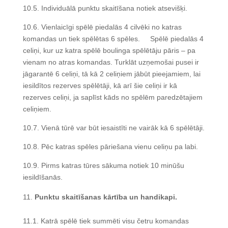
10.5. Individuālā punktu skaitīšana notiek atsevišķi.
10.6. Vienlaicīgi spēlē piedalās 4 cilvēki no katras
komandas un tiek spēlētas 6 spēles. Spēlē piedalās 4
celiņi, kur uz katra spēlē boulinga spēlētāju pāris – pa
vienam no atras komandas. Turklāt uzņemošai pusei ir
jāgarantē 6 celiņi, tā kā 2 celiņiem jābūt pieejamiem, lai
iesildītos rezerves spēlētāji, kā arī šie celiņi ir kā
rezerves celiņi, ja saplīst kāds no spēlēm paredzētajiem
celiņiem.
10.7. Vienā tūrē var būt iesaistīti ne vairāk kā 6 spēlētāji.
10.8. Pēc katras spēles pāriešana vienu celiņu pa labi.
10.9. Pirms katras tūres sākuma notiek 10 minūšu
iesildīšanās.
Punktu skaitīšanas kārtība un handikapi.
11.1. Katrā spēlē tiek summēti visu četru komandas