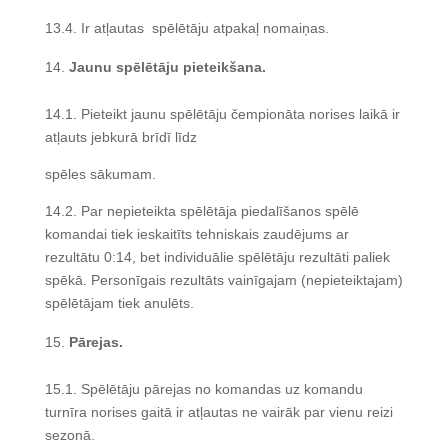
13.4. Ir atļautas spēlētāju atpakaļ nomaiņas.
Jaunu spēlētāju pieteikšana.
14.1. Pieteikt jaunu spēlētāju čempionāta norises laikā ir
atļauts jebkurā brīdī līdz
spēles sākumam.
14.2. Par nepieteikta spēlētāja piedalīšanos spēlē
komandai tiek ieskaitīts tehniskais zaudējums ar
rezultātu 0:14, bet individuālie spēlētāju rezultāti paliek
spēkā. Personīgais rezultāts vainīgajam (nepieteiktajam)
spēlētājam tiek anulēts.
Pārejas.
15.1. Spēlētāju pārejas no komandas uz komandu
turnīra norises gaitā ir atļautas ne vairāk par vienu reizi
sezonā.