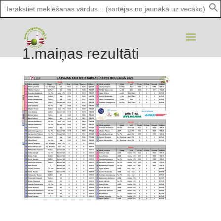
Search
for:
1.maiņas rezultāti