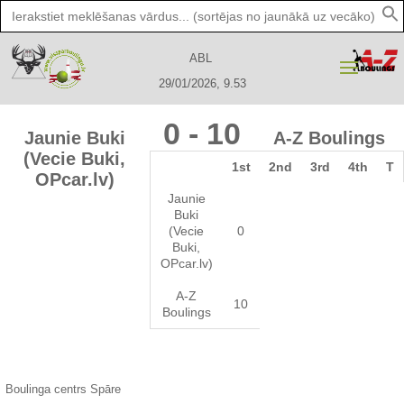
Search
for:
ABL
29/01/2026, 9.53
0
-
10
Jaunie Buki
A-Z Boulings
(Vecie Buki,
1st
2nd
3rd
4th
T
OPcar.lv)
Jaunie
Buki
(Vecie
0
Buki,
OPcar.lv)
A-Z
10
Boulings
Boulinga centrs Spāre