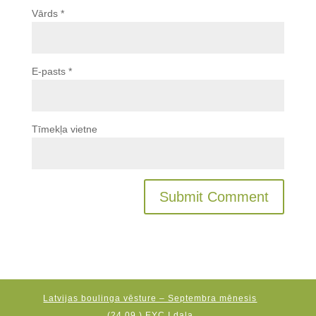
Vārds
*
E-pasts
*
Tīmekļa vietne
Latvijas boulinga vēsture – Septembra mēnesis
(24.09.) EYC I daļa