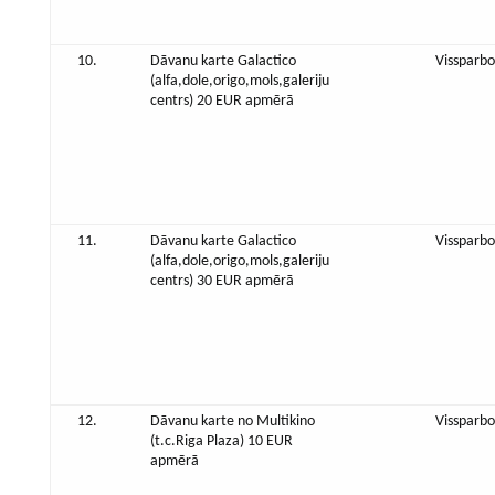
10.
Dāvanu karte Galactico
Vissparbo
(alfa,dole,origo,mols,galeriju
centrs) 20 EUR apmērā
11.
Dāvanu karte Galactico
Vissparbo
(alfa,dole,origo,mols,galeriju
centrs) 30 EUR apmērā
12.
Dāvanu karte no Multikino
Vissparbo
(t.c.Riga Plaza) 10 EUR
apmērā