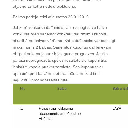
atjaunotas katru nedēļu piektdienā.
Balvas pēdējo reizi atjaunotas 26.01.2016
Jebkurš konkursa dalībnieks var iesniegt savu balvu
konkursā pretī saņemot konkrētu daudzumu kuponu,
atkarībā no balvas vērtības. Katrs dalībnieks var iesniegt
maksimums 2 balvas. Saņemtos kuponus dalībniekam
obligāti nākamajā tūrē ir jāiegulda prognozēs. Ja tiks
pareizi noprognozēts spēles rezultāts šie kuponi tiks
ieskaitīti kopējā punktu sarakstā. Šos kuponus var
apmainīt pret balvām, bet tikai pēc tam, kad tie ir
ieguldīti 1 prognozēšanas tūrē.
Nr.
Balva
Balvu izli
1.
Fitnesa apmeklējuma
LABA
abonements uz mēnesi no
Atlētika