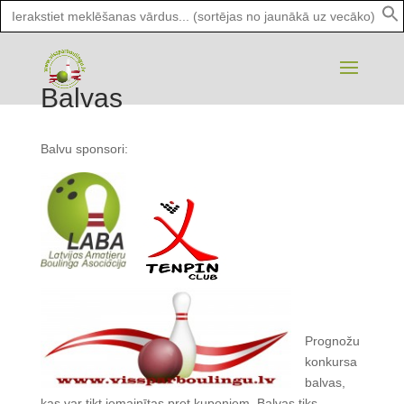
Search
for:
Balvas
Balvu sponsori:
Prognožu
konkursa
balvas,
kas var tikt iemainītas pret kuponiem. Balvas tiks