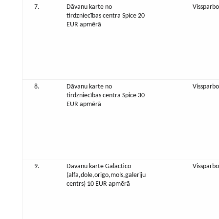
7.
Dāvanu karte no
Vissparbo
tirdzniecības centra Spice 20
EUR apmērā
8.
Dāvanu karte no
Vissparbo
tirdzniecības centra Spice 30
EUR apmērā
9.
Dāvanu karte Galactico
Vissparbo
(alfa,dole,origo,mols,galeriju
centrs) 10 EUR apmērā