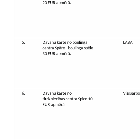
20 EUR apmērā.
5.
Dāvanu karte no boulinga
LABA
centra Spāre - boulinga spēle
30 EUR apmērā.
6.
Dāvanu karte no
Vissparbo
tirdzniecības centra Spice 10
EUR apmērā