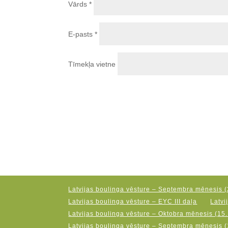
Vārds
*
E-pasts
*
Tīmekļa vietne
Latvijas boulinga vēsture – Septembra mēnesis (
Latvijas boulinga vēsture – EYC III daļa
Latvi
Latvijas boulinga vēsture – Oktobra mēnesis (15.
Latvijas boulinga vēsture – Septembra mēnesis (