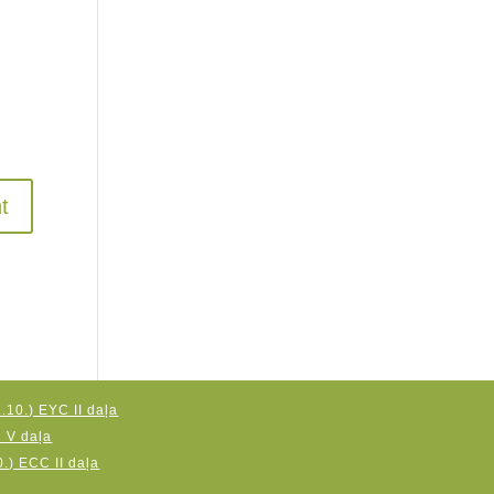
.10.) EYC II daļa
C V daļa
.) ECC II daļa