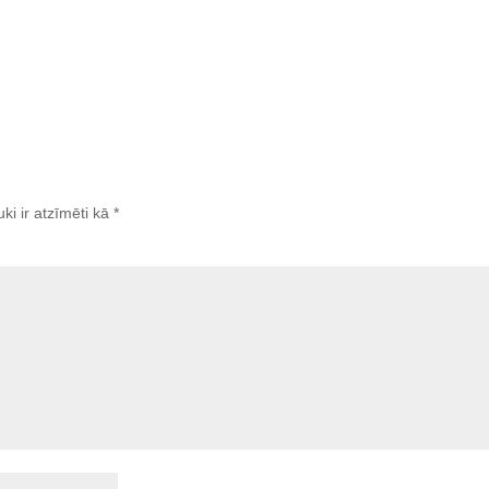
uki ir atzīmēti kā
*