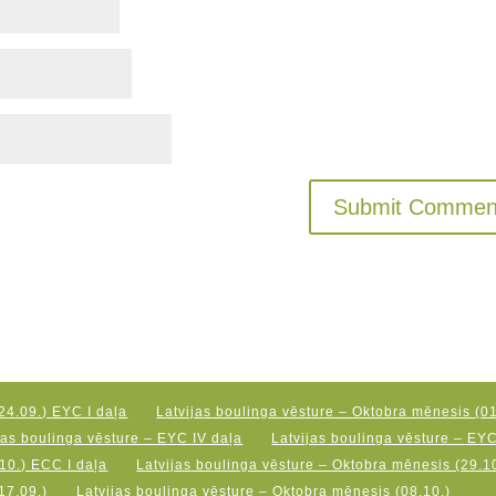
24.09.) EYC I daļa
Latvijas boulinga vēsture – Oktobra mēnesis (01
jas boulinga vēsture – EYC IV daļa
Latvijas boulinga vēsture – EY
10.) ECC I daļa
Latvijas boulinga vēsture – Oktobra mēnesis (29.10
17.09.)
Latvijas boulinga vēsture – Oktobra mēnesis (08.10.)