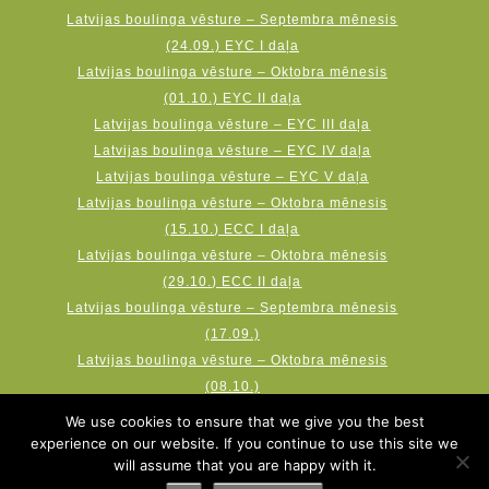
Latvijas boulinga vēsture – Septembra mēnesis
(24.09.) EYC I daļa
Latvijas boulinga vēsture – Oktobra mēnesis
(01.10.) EYC II daļa
Latvijas boulinga vēsture – EYC III daļa
Latvijas boulinga vēsture – EYC IV daļa
Latvijas boulinga vēsture – EYC V daļa
Latvijas boulinga vēsture – Oktobra mēnesis
(15.10.) ECC I daļa
Latvijas boulinga vēsture – Oktobra mēnesis
(29.10.) ECC II daļa
Latvijas boulinga vēsture – Septembra mēnesis
(17.09.)
Latvijas boulinga vēsture – Oktobra mēnesis
(08.10.)
Latvijas boulinga vēsture – Novembra mēnesis
We use cookies to ensure that we give you the best
(19.11.) AMF Qubica World Cup
experience on our website. If you continue to use this site we
will assume that you are happy with it.