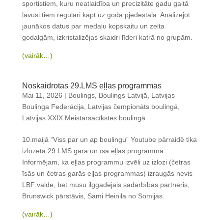
sportistiem, kuru neatlaidība un precizitāte gadu gaitā
ļāvusi tiem regulāri kāpt uz goda pjedestāla. Analizējot
jaunākos datus par medaļu kopskaitu un zelta
godalgām, izkristalizējas skaidri līderi katrā no grupām.
(vairāk…)
Noskaidrotas 29.LMS eļļas programmas
Mai 11, 2026
|
Boulings
,
Boulings Latvijā
,
Latvijas
Boulinga Federācija
,
Latvijas čempionāts boulingā
,
Latvijas XXIX Meistarsacīkstes boulingā
10.maijā “Viss par un ap boulingu” Youtube pārraidē tika
izlozēta 29.LMS garā un īsā eļļas programma.
Informējam, ka eļļas programmu izvēli uz izlozi (četras
īsās un četras garās eļļas programmas) izraugās nevis
LBF valde, bet mūsu ilggadējais sadarbības partneris,
Brunswick pārstāvis, Sami Heinila no Somijas.
(vairāk…)