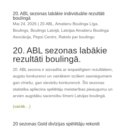
20. ABL sezonas labākie individuālie rezultāti
boulingā
Mai 24, 2026
|
20.ABL
,
Amatieru Boulinga Līga
,
Boulings
,
Boulings Latvijā
,
Latvijas Amatieru Boulinga
Asociācija
,
Pepsi Centrs
,
Raksts par boulingu
20. ABL sezonas labākie
rezultāti boulingā.
20. ABL sezona ir aizvadīta ar iespaidīgiem rezultātiem,
augstu konkurenci un vairākiem izciliem sasniegumiem
gan vīriešu, gan sieviešu konkurencē. Šīs sezonas
statistika apliecina spēlētāju meistarības pieaugumu un
arvien augstāku sacensību līmeni Latvijas boulingā.
(vairāk…)
20 sezonas Gold divīzijas spēlētāju rekordi