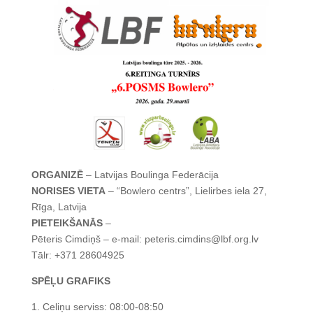
ORGANIZĒ
– Latvijas Boulinga Federācija
NORISES VIETA
– “Bowlero centrs”, Lielirbes iela 27,
Rīga, Latvija
PIETEIKŠANĀS
–
Pēteris Cimdiņš – e-mail: peteris.cimdins@lbf.org.lv
Tālr: +371 28604925
SPĒĻU GRAFIKS
1. Celiņu serviss: 08:00-08:50