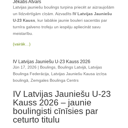
Jēkabs Atvars
Latvijas jauniešu boulings turpina priecēt ar aizraujošām
un līdzvērtīgām cīņām. Aizvadīts
IV Latvijas Jauniešu
U-23 Kauss
, kur labākie jaunie bouleri sacentās par
turnīra galveno trofeju un iespēju apliecināt savu
meistarību.
(vairāk…)
IV Latvijas Jauniešu U-23 Kauss 2026
Jūn 17, 2026
|
Boulings
,
Boulings Latvijā
,
Latvijas
Boulinga Federācija
,
Latvijas Jauniešu Kausa izcīņa
boulingā
,
Zemgales Boulinga Centrs
IV Latvijas Jauniešu U-23
Kauss 2026 – jaunie
boulingisti cīnīsies par
ceturto titulu