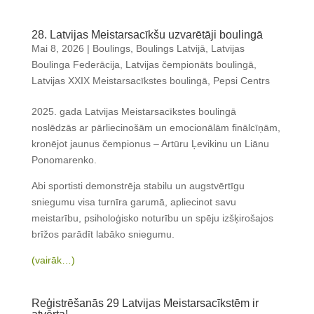
28. Latvijas Meistarsacīkšu uzvarētāji boulingā
Mai 8, 2026
|
Boulings
,
Boulings Latvijā
,
Latvijas
Boulinga Federācija
,
Latvijas čempionāts boulingā
,
Latvijas XXIX Meistarsacīkstes boulingā
,
Pepsi Centrs
2025. gada Latvijas Meistarsacīkstes boulingā
noslēdzās ar pārliecinošām un emocionālām finālcīņām,
kronējot jaunus čempionus – Artūru Ļevikinu un Liānu
Ponomarenko.
Abi sportisti demonstrēja stabilu un augstvērtīgu
sniegumu visa turnīra garumā, apliecinot savu
meistarību, psiholoģisko noturību un spēju izšķirošajos
brīžos parādīt labāko sniegumu.
(vairāk…)
Reģistrēšanās 29 Latvijas Meistarsacīkstēm ir