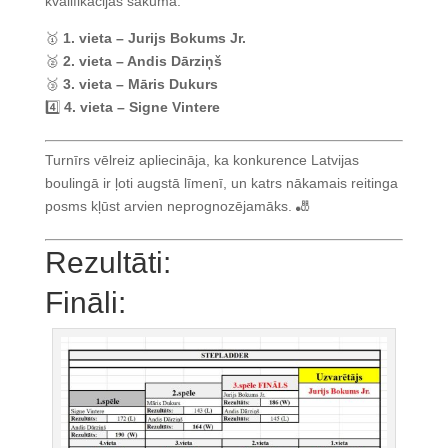
kvalifikācijas sākuma.
🥇
1. vieta – Jurijs Bokums Jr.
🥈
2. vieta – Andis Dārziņš
🥉
3. vieta – Māris Dukurs
4️⃣
4. vieta – Signe Vintere
Turnīrs vēlreiz apliecināja, ka konkurence Latvijas
boulingā ir ļoti augstā līmenī, un katrs nākamais reitinga
posms kļūst arvien neprognozējamāks. 🎳
Rezultāti:
Fināli: