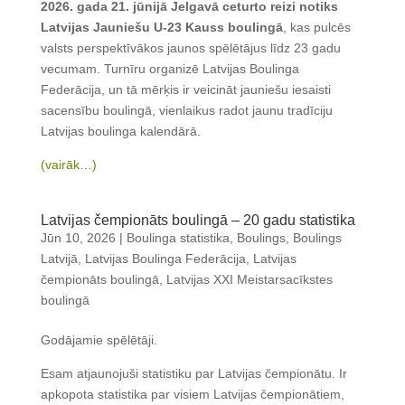
2026. gada 21. jūnijā Jelgavā ceturto reizi notiks
Latvijas Jauniešu U-23 Kauss boulingā
, kas pulcēs
valsts perspektīvākos jaunos spēlētājus līdz 23 gadu
vecumam. Turnīru organizē Latvijas Boulinga
Federācija, un tā mērķis ir veicināt jauniešu iesaisti
sacensību boulingā, vienlaikus radot jaunu tradīciju
Latvijas boulinga kalendārā.
(vairāk…)
Latvijas čempionāts boulingā – 20 gadu statistika
Jūn 10, 2026
|
Boulinga statistika
,
Boulings
,
Boulings
Latvijā
,
Latvijas Boulinga Federācija
,
Latvijas
čempionāts boulingā
,
Latvijas XXI Meistarsacīkstes
boulingā
Godājamie spēlētāji.
Esam atjaunojuši statistiku par Latvijas čempionātu. Ir
apkopota statistika par visiem Latvijas čempionātiem,