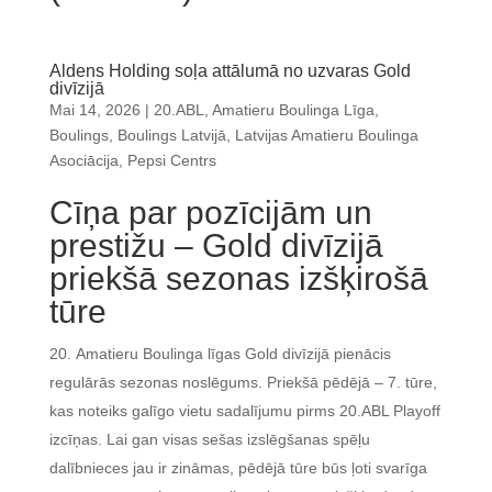
Aldens Holding soļa attālumā no uzvaras Gold
divīzijā
Mai 14, 2026
|
20.ABL
,
Amatieru Boulinga Līga
,
Boulings
,
Boulings Latvijā
,
Latvijas Amatieru Boulinga
Asociācija
,
Pepsi Centrs
Cīņa par pozīcijām un
prestižu – Gold divīzijā
priekšā sezonas izšķirošā
tūre
Amatieru Boulinga līgas Gold divīzijā pienācis
regulārās sezonas noslēgums. Priekšā pēdējā – 7. tūre,
kas noteiks galīgo vietu sadalījumu pirms 20.ABL Playoff
izcīņas. Lai gan visas sešas izslēgšanas spēļu
dalībnieces jau ir zināmas, pēdējā tūre būs ļoti svarīga