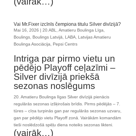
(vairāk…)
Vai Mr.Fixer izcīnīs čempiona titulu Silver divīzijā?
Mai 16, 2026
|
20.ABL
,
Amatieru Boulinga Līga
,
Boulings
,
Boulings Latvijā
,
LABA
,
Latvijas Amatieru
Boulinga Asociācija
,
Pepsi Centrs
Intriga par pirmo vietu un
pēdējo Playoff ceļazīmi –
Silver divīzijā priekšā
sezonas noslēgums
20. Amatieru Boulinga līgas Silver divīzijā pienācis
regulārās sezonas izšķirošais brīdis. Pirms pēdējās – 7.
tūres – cīņa turpinās gan par regulārās sezonas uzvaru,
gan par pēdējo vietu Playoff zonā. Vairākām komandām
tieši noslēdzošā spēļu diena noteiks sezonas likteni.
(vairāk…)