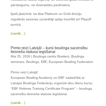
pārsteigumu, ne dramatisku pavērsienu.
Īpaši jāatzīmē, ka tikai Platinum un Gold divīziju
regulārās sezonas uzvarētāji spēja triumfēt arī Playoff
turnīrā.
(vairāk…)
Pirmo reizi Latvijā! – kursi boulinga sacensību
tiesneša statusa iegūšanai
Mai 25, 2026
|
Boulinga centrs Bowlero
,
Boulinga
seminars
,
Boulings
,
EBF
,
European Bowling Federation
Pirmo reizi Latvijā!
European Bowling Academy un EBF sadarbībā ar
Latvijas Boulinga Federāciju organizē divu dienu kursu:
“EBF Referee Training Certificate Program” – boulinga
sacensību tiesneša statusa iegūšanai.
(vairāk…)