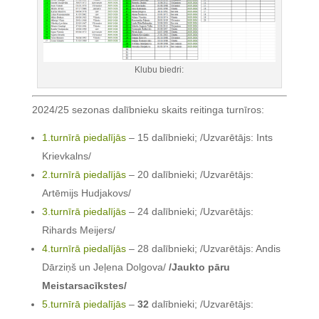
Klubu biedri:
2024/25 sezonas dalībnieku skaits reitinga turnīros:
1.turnīrā piedalījās
– 15 dalībnieki; /Uzvarētājs: Ints
Krievkalns/
2.turnīrā piedalījās
– 20 dalībnieki; /Uzvarētājs:
Artēmijs Hudjakovs/
3.turnīrā piedalījās
– 24 dalībnieki; /Uzvarētājs:
Rihards Meijers/
4.turnīrā piedalījās
– 28 dalībnieki; /Uzvarētājs: Andis
Dārziņš un Jeļena Dolgova/
/Jaukto pāru
Meistarsacīkstes/
5.turnīrā piedalījās
–
32
dalībnieki; /Uzvarētājs: