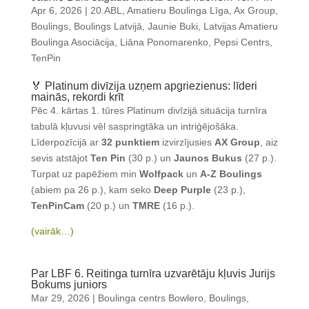
Apr 6, 2026
|
20.ABL
,
Amatieru Boulinga Līga
,
Ax Group
,
Boulings
,
Boulings Latvijā
,
Jaunie Buki
,
Latvijas Amatieru
Boulinga Asociācija
,
Liāna Ponomarenko
,
Pepsi Centrs
,
TenPin
🏅 Platinum divīzija uzņem apgriezienus: līderi
mainās, rekordi krīt
Pēc 4. kārtas 1. tūres Platinum divīzijā situācija turnīra
tabulā kļuvusi vēl saspringtāka un intriģējošāka.
Līderpozīcijā ar
32 punktiem
izvirzījusies
AX Group
, aiz
sevis atstājot
Ten Pin
(30 p.) un
Jaunos Bukus
(27 p.).
Turpat uz papēžiem min
Wolfpack
un
A-Z Boulings
(abiem pa 26 p.), kam seko
Deep Purple
(23 p.),
TenPinCam
(20 p.) un
TMRE
(16 p.).
(vairāk…)
Par LBF 6. Reitinga turnīra uzvarētāju kļuvis Jurijs
Bokums juniors
Mar 29, 2026
|
Boulinga centrs Bowlero
,
Boulings
,