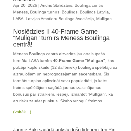
Apr 20, 2026
|
Andris Stalidzāns
,
Boulinga centrs
Mēness
,
Boulinga turnīrs
,
Boulings
,
Boulings Latvijā
,
LABA
,
Latvijas Amatieru Boulinga Asociācija
,
Mulligan
Noslēdzies II 40-Frame Game
“Muligan” turnīrs Mēness Boulinga
centrā!
Mēness Boulinga centrā aizvadīts jau otrais īpašā
formāta LABA turnīrs
40-Frame Game “Muligan”
, kas
pulcēja kuplu skaitu (32 dalībnieki) boulinga spēlētāju uz
aizraujošām un neprognozējamām sacensībām. Šis
formāts turpina apliecināt savu popularitāti, jo katrs
freims spēlētājiem sagādā jaunus izaicinājumus –
bonusus par straikiem, iespēju izmantot “Mulligan”, kā
arī risku zaudēt punktus “Skābo vīnogu” freimos.
(vairāk…)
Jaunie Buki sagādā aukstu dušu līderiem Ten Pin