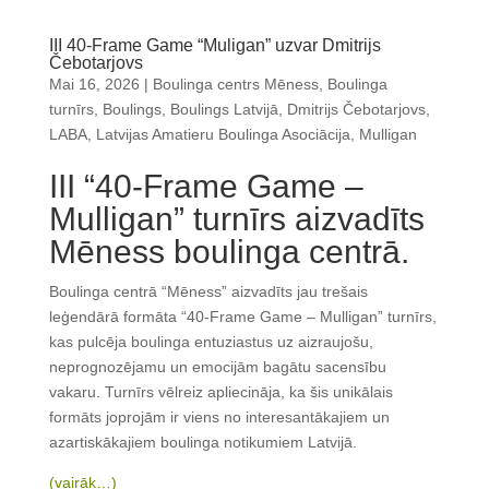
III 40-Frame Game “Muligan” uzvar Dmitrijs
Čebotarjovs
Mai 16, 2026
|
Boulinga centrs Mēness
,
Boulinga
turnīrs
,
Boulings
,
Boulings Latvijā
,
Dmitrijs Čebotarjovs
,
LABA
,
Latvijas Amatieru Boulinga Asociācija
,
Mulligan
III “40-Frame Game –
Mulligan” turnīrs aizvadīts
Mēness boulinga centrā.
Boulinga centrā “Mēness” aizvadīts jau trešais
leģendārā formāta “40-Frame Game – Mulligan” turnīrs,
kas pulcēja boulinga entuziastus uz aizraujošu,
neprognozējamu un emocijām bagātu sacensību
vakaru. Turnīrs vēlreiz apliecināja, ka šis unikālais
formāts joprojām ir viens no interesantākajiem un
azartiskākajiem boulinga notikumiem Latvijā.
(vairāk…)