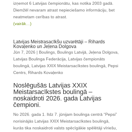
izņemot 6 Latvijas čempionātu, kas notika 2003 gadā.
Diemžēl nevaram atrast nepieciešamo informāciju, bet
neatmetam cerības to atrast.
(vairāk…)
Latvijas Meistrasacīkšu uzvarētāji – Rihards
Kovaļenko un Jeļena Dolgova
Jūn 7, 2026
|
Boulings
,
Boulings Latvijā
,
Jeļena Dolgova
,
Latvijas Boulinga Federācija
,
Latvijas čempionāts
boulingā
,
Latvijas XXIX Meistarsacīkstes boulingā
,
Pepsi
Centrs
,
Rihards Kovaļenko
Noslēgušās Latvijas XXIX
Meistarsacīkstes boulingā –
noskaidroti 2026. gada Latvijas
čempioni.
No 2026. gada 1. līdz 7. jūnijam boulinga centrā “Pepsi”
norisinājās Latvijas XXIX Meistarsacīkstes boulingā,
kurās tika noskaidroti valsts spēcīgākie spēlētāji vīriešu,