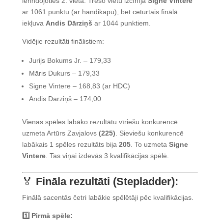
ierindojoties 2. vietā. Trešo vietu izcīnīja
Signe Vintere
ar 1061 punktu (ar handikapu), bet ceturtais finālā
iekļuva
Andis Dārziņš
ar 1044 punktiem.
Vidējie rezultāti finālistiem:
Jurijs Bokums Jr. – 179,33
Māris Dukurs – 179,33
Signe Vintere – 168,83 (ar HDC)
Andis Dārziņš – 174,00
Vienas spēles labāko rezultātu vīriešu konkurencē
uzmeta Artūrs Zavjalovs
(225)
. Sieviešu konkurencē
labākais 1 spēles rezultāts bija
205
. To uzmeta
Signe
Vintere
. Tas viņai izdevās 3 kvalifikācijas spēlē.
🏅
Fināla rezultāti (Stepladder):
Finālā sacentās četri labākie spēlētāji pēc kvalifikācijas.
1️⃣ Pirmā spēle: