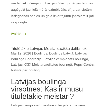
medaļnieki, čempioni. Lai gan līderu pozīcijas tabulas
augšgalā jau lielā mērā iezīmējušās, cīņa par vietām
izslēgšanas spēlēs un gala izkārtojumu joprojām ir ļoti
saspringta.
(vairāk…)
Titulētākie Latvijas Meistarsacīkšu dalībnieki
Mai 12, 2026
|
Boulings
,
Boulings Latvijā
,
Latvijas
Boulinga Federācija
,
Latvijas čempionāts boulingā
,
Latvijas XXIX Meistarsacīkstes boulingā
,
Pepsi Centrs
,
Raksts par boulingu
Latvijas boulinga
virsotnes: Kas ir mūsu
titulētākie meistari?
Latvijas čempionātu vēsture ir bagāta ar izciliem