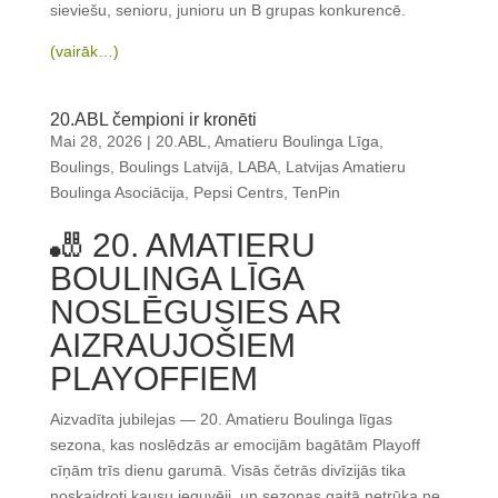
sieviešu, senioru, junioru un B grupas konkurencē.
(vairāk…)
20.ABL čempioni ir kronēti
Mai 28, 2026
|
20.ABL
,
Amatieru Boulinga Līga
,
Boulings
,
Boulings Latvijā
,
LABA
,
Latvijas Amatieru
Boulinga Asociācija
,
Pepsi Centrs
,
TenPin
🎳 20. AMATIERU
BOULINGA LĪGA
NOSLĒGUSIES AR
AIZRAUJOŠIEM
PLAYOFFIEM
Aizvadīta jubilejas — 20. Amatieru Boulinga līgas
sezona, kas noslēdzās ar emocijām bagātām Playoff
cīņām trīs dienu garumā. Visās četrās divīzijās tika
noskaidroti kausu ieguvēji, un sezonas gaitā netrūka ne