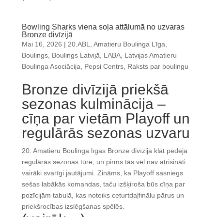
Bowling Sharks viena soļa attālumā no uzvaras
Bronze divīzijā
Mai 16, 2026
|
20.ABL
,
Amatieru Boulinga Līga
,
Boulings
,
Boulings Latvijā
,
LABA
,
Latvijas Amatieru
Boulinga Asociācija
,
Pepsi Centrs
,
Raksts par boulingu
Bronze divīzijā priekšā
sezonas kulminācija –
cīņa par vietām Playoff un
regulārās sezonas uzvaru
20. Amatieru Boulinga līgas Bronze divīzijā klāt pēdējā
regulārās sezonas tūre, un pirms tās vēl nav atrisināti
vairāki svarīgi jautājumi. Zināms, ka Playoff sasniegs
sešas labākās komandas, taču izšķiroša būs cīņa par
pozīcijām tabulā, kas noteiks ceturtdaļfinālu pārus un
priekšrocības izslēgšanas spēlēs.