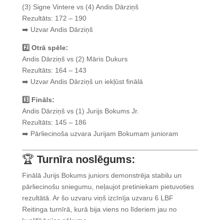
(3) Signe Vintere vs (4) Andis Dārziņš
Rezultāts: 172 – 190
➡️ Uzvar Andis Dārziņš
2️⃣ Otrā spēle:
Andis Dārziņš vs (2) Māris Dukurs
Rezultāts: 164 – 143
➡️ Uzvar Andis Dārziņš un iekļūst finālā
3️⃣ Fināls:
Andis Dārziņš vs (1) Jurijs Bokums Jr.
Rezultāts: 145 – 186
➡️ Pārliecinoša uzvara Jurijam Bokumam junioram
🏆
Turnīra noslēgums:
Finālā Jurijs Bokums juniors demonstrēja stabilu un
pārliecinošu sniegumu, neļaujot pretiniekam pietuvoties
rezultātā. Ar šo uzvaru viņš izcīnīja uzvaru 6 LBF
Reitinga turnīrā, kurā bija viens no līderiem jau no