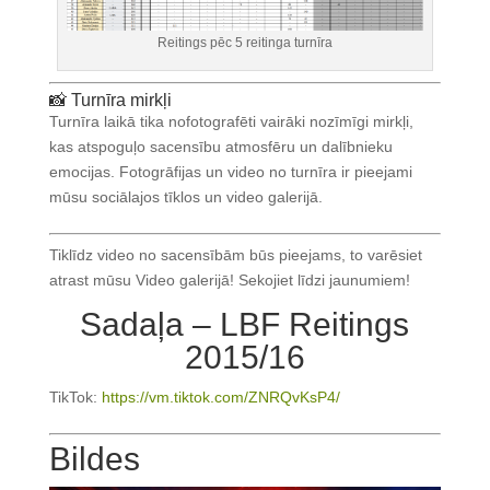
Reitings pēc 5 reitinga turnīra
📸 Turnīra mirkļi
Turnīra laikā tika nofotografēti vairāki nozīmīgi mirkļi,
kas atspoguļo sacensību atmosfēru un dalībnieku
emocijas. Fotogrāfijas un video no turnīra ir pieejami
mūsu sociālajos tīklos un video galerijā.
Tiklīdz video no sacensībām būs pieejams, to varēsiet
atrast mūsu Video galerijā! Sekojiet līdzi jaunumiem!
Sadaļa – LBF Reitings
2015/16
TikTok:
https://vm.tiktok.com/ZNRQvKsP4/
Bildes