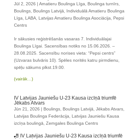
Jūl 2, 2026
|
Amatieru Boulinga Līga
,
Boulinga turnīrs
,
Boulings
,
Boulings Latvijā
,
Individuālā Amatieru Boulinga
Līga
,
LABA
,
Latvijas Amatieru Boulinga Asociācija
,
Pepsi
Centrs
Ir sākusies reģistrēšanās vasaras 7. Individuālajai
Boulinga Līgai. Sacensības notiks no 15.06.2026. –
28.08.2025. Sacensību norises vieta: “Pepsi centrs”
(Uzvaras bulvāris 10). Spēles noritēs katru pirmdienu,
spēļu sākums plkst.19.00.
(vairāk…)
IV Latvijas Jauniešu U-23 Kausa izcīņā triumfē
Jēkabs Atvars
Jūn 21, 2026
|
Boulings
,
Boulings Latvijā
,
Jēkabs Atvars
,
Latvijas Boulinga Federācija
,
Latvijas Jauniešu Kausa
izcīņa boulingā
,
Zemgales Boulinga Centrs
🎳 IV Latvijas Jauniešu U-23 Kausa izcīņā triumfē