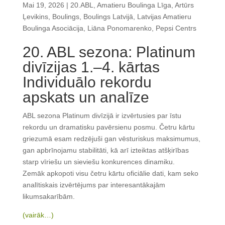
Mai 19, 2026
|
20.ABL
,
Amatieru Boulinga Līga
,
Artūrs
Ļevikins
,
Boulings
,
Boulings Latvijā
,
Latvijas Amatieru
Boulinga Asociācija
,
Liāna Ponomarenko
,
Pepsi Centrs
20. ABL sezona: Platinum
divīzijas 1.–4. kārtas
Individuālo rekordu
apskats un analīze
ABL sezona Platinum divīzijā ir izvērtusies par īstu
rekordu un dramatisku pavērsienu posmu. Četru kārtu
griezumā esam redzējuši gan vēsturiskus maksimumus,
gan apbrīnojamu stabilitāti, kā arī izteiktas atšķirības
starp vīriešu un sieviešu konkurences dinamiku.
Zemāk apkopoti visu četru kārtu oficiālie dati, kam seko
analītiskais izvērtējums par interesantākajām
likumsakarībām.
(vairāk…)