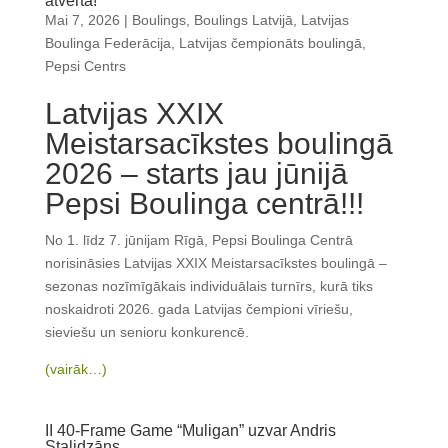
atvērta!
Mai 7, 2026
|
Boulings
,
Boulings Latvijā
,
Latvijas
Boulinga Federācija
,
Latvijas čempionāts boulingā
,
Pepsi Centrs
Latvijas XXIX
Meistarsacīkstes boulingā
2026 – starts jau jūnijā
Pepsi Boulinga centrā!!!
No 1. līdz 7. jūnijam Rīgā, Pepsi Boulinga Centrā
norisināsies Latvijas XXIX Meistarsacīkstes boulingā –
sezonas nozīmīgākais individuālais turnīrs, kurā tiks
noskaidroti 2026. gada Latvijas čempioni vīriešu,
sieviešu un senioru konkurencē.
(vairāk…)
II 40-Frame Game “Muligan” uzvar Andris
Stalidzāns