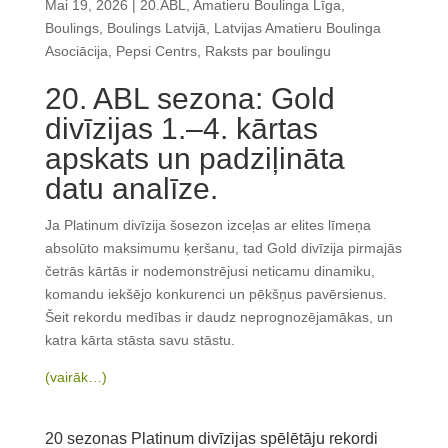
Mai 19, 2026
|
20.ABL
,
Amatieru Boulinga Līga
,
Boulings
,
Boulings Latvijā
,
Latvijas Amatieru Boulinga
Asociācija
,
Pepsi Centrs
,
Raksts par boulingu
20. ABL sezona: Gold
divīzijas 1.–4. kārtas
apskats un padziļināta
datu analīze.
Ja Platinum divīzija šosezon izceļas ar elites līmeņa
absolūto maksimumu ķeršanu, tad Gold divīzija pirmajās
četrās kārtās ir nodemonstrējusi neticamu dinamiku,
komandu iekšējo konkurenci un pēkšņus pavērsienus.
Šeit rekordu medības ir daudz neprognozējamākas, un
katra kārta stāsta savu stāstu.
(vairāk…)
20 sezonas Platinum divīzijas spēlētāju rekordi