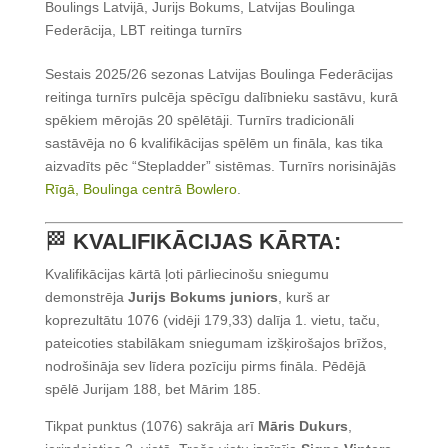
Boulings Latvijā
,
Jurijs Bokums
,
Latvijas Boulinga
Federācija
,
LBT reitinga turnīrs
Sestais 2025/26 sezonas Latvijas Boulinga Federācijas
reitinga turnīrs pulcēja spēcīgu dalībnieku sastāvu, kurā
spēkiem mērojās 20 spēlētāji. Turnīrs tradicionāli
sastāvēja no 6 kvalifikācijas spēlēm un fināla, kas tika
aizvadīts pēc “Stepladder” sistēmas. Turnīrs norisinājās
Rīgā, Boulinga centrā Bowlero
.
🏁
KVALIFIKĀCIJAS KĀRTA:
Kvalifikācijas kārtā ļoti pārliecinošu sniegumu
demonstrēja
Jurijs Bokums juniors
, kurš ar
koprezultātu 1076 (vidēji 179,33) dalīja 1. vietu, taču,
pateicoties stabilākam sniegumam izšķirošajos brīžos,
nodrošināja sev līdera pozīciju pirms fināla. Pēdējā
spēlē Jurijam 188, bet Mārim 185.
Tikpat punktus (1076) sakrāja arī
Māris Dukurs
,