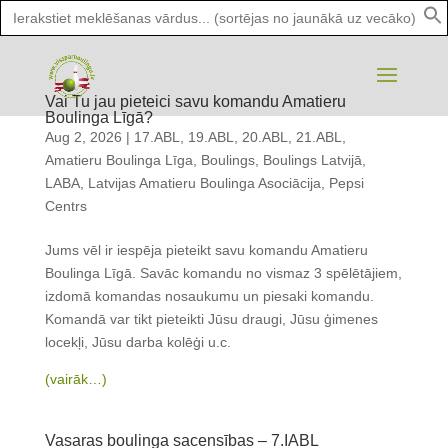
Search
for:
Vai Tu jau pieteici savu komandu Amatieru
Boulinga Līgā?
Aug 2, 2026
|
17.ABL
,
19.ABL
,
20.ABL
,
21.ABL
,
Amatieru Boulinga Līga
,
Boulings
,
Boulings Latvijā
,
LABA
,
Latvijas Amatieru Boulinga Asociācija
,
Pepsi
Centrs
Jums vēl ir iespēja pieteikt savu komandu Amatieru
Boulinga Līgā. Savāc komandu no vismaz 3 spēlētājiem,
izdomā komandas nosaukumu un piesaki komandu.
Komandā var tikt pieteikti Jūsu draugi, Jūsu ģimenes
locekļi, Jūsu darba kolēģi u.c.
(vairāk…)
Vasaras boulinga sacensības – 7.IABL