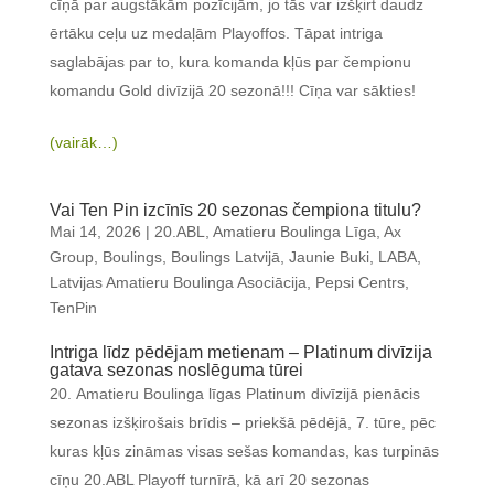
cīņā par augstākām pozīcijām, jo tās var izšķirt daudz
ērtāku ceļu uz medaļām Playoffos. Tāpat intriga
saglabājas par to, kura komanda kļūs par čempionu
komandu Gold divīzijā 20 sezonā!!! Cīņa var sākties!
(vairāk…)
Vai Ten Pin izcīnīs 20 sezonas čempiona titulu?
Mai 14, 2026
|
20.ABL
,
Amatieru Boulinga Līga
,
Ax
Group
,
Boulings
,
Boulings Latvijā
,
Jaunie Buki
,
LABA
,
Latvijas Amatieru Boulinga Asociācija
,
Pepsi Centrs
,
TenPin
Intriga līdz pēdējam metienam – Platinum divīzija
gatava sezonas noslēguma tūrei
Amatieru Boulinga līgas Platinum divīzijā pienācis
sezonas izšķirošais brīdis – priekšā pēdējā, 7. tūre, pēc
kuras kļūs zināmas visas sešas komandas, kas turpinās
cīņu 20.ABL Playoff turnīrā, kā arī 20 sezonas