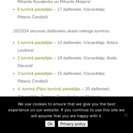
Rihards Kovaļenko un Rihards Meijers/
6.turnīrā piedalījās
– 17 dalībnieki. /Uzvarētājs:
Pēteris Cimdiņš/
2023/24 sezonas dalībnieku skaits reitinga turnīros:
1.turnīrā piedalījās
– 12 dalībnieki; /Uzvarētājs: Artūrs
Ļevikins/
2.turnīrā piedalījās
– 18 dalībnieki; /Uzvarētājs: Andis
Dārziņš/
3.turnīrā piedalījās
– 15 dalībnieki; /Uzvarētājs:
Pēteris Cimdiņš/
4. turnīrā (Pāru turnīrā) piedalījās
– 20 dalībnieki;
/Uzvarētājs: Tomass Teresčenko un Aleksejs
We use cookies to ensure that we give you the best
Jeļisejevs/
experience on our website. If you continue to use this site we
5. turnīrā piedalījās
–
24
dalībnieki; /Uzvarētājs: Andis
will assume that you are happy with it.
Dārziņš/
Ok
Privacy policy
6. turnīrā piedalījās
–
24
dalībnieki; /Uzvarētājs: