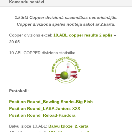
Komandu sastāvi
1.kārtā Copper divizionā sacensības nenorisinājās.
Copper divizionā spēles noritēja sākot ar 2.kārtu.
Copper divizions excel:
10.ABL copper results 2 aplis
–
20.05.
10.ABL COPPER diviziona statistika:
Protokoli:
Position Round_Bowling Sharks-Big Fish
Position Round_LABA Juniors-XXX
Position Round_Reload-Pandora
Balvu izloze 10.ABL:
Balvu Izloze_2.kārta