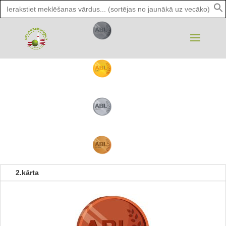
Search
for:
2.kārta