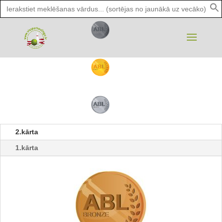
Search
for:
2.kārta
1.kārta