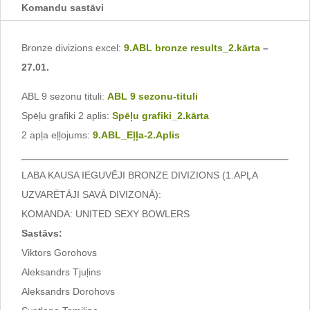
Komandu sastāvi
Bronze divizions excel:
9.ABL bronze results_2.kārta
–
27.01.
ABL 9 sezonu tituli:
ABL 9 sezonu-tituli
Spēļu grafiki 2 aplis:
Spēļu grafiki_2.kārta
2 apļa eļļojums:
9.ABL_Eļļa-2.Aplis
LABA KAUSA IEGUVĒJI BRONZE DIVIZIONS (1.APĻA
UZVARĒTĀJI SAVĀ DIVIZONĀ):
KOMANDA: UNITED SEXY BOWLERS
Sastāvs:
Viktors Gorohovs
Aleksandrs Tjuļins
Aleksandrs Dorohovs