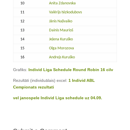
10
Anita Zdanovska
11
Valērijs Ņizkodubovs
12
Jānis Naļivaiko
13
Dainis Mauriņš
14
Jeļena Kuruško
15
Olga Morozova
16
Andrejs Kuruško
Grafiks:
Individ Liga Schedule Round Robin 16 cilv
Rezultāti (individuālais) excel:
1 Individ ABL
Cempionats rezultati
vel janospele Individ Liga schedule uz 04.09.