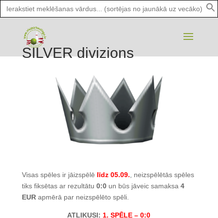
Search
for:
SILVER divizions
Visas spēles ir jāizspēlē
līdz 05.09.
, neizspēlētās spēles
tiks fiksētas ar rezultātu
0:0
un būs jāveic samaksa
4
EUR
apmērā par neizspēlēto spēli.
ATLIKUSI:
1
.
SPĒLE – 0:0