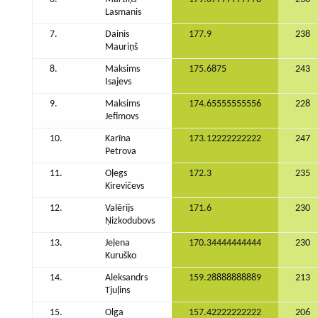
Lasmanis
7.
Dainis
177.9
238
Mauriņš
8.
Maksims
175.6875
243
Isajevs
9.
Maksims
174.65555555556
228
Jefimovs
10.
Karīna
173.12222222222
247
Petrova
11.
Oļegs
172.3
235
Kirevičevs
12.
Valērijs
171.6
230
Ņizkodubovs
13.
Jeļena
170.34444444444
230
Kuruško
14.
Aleksandrs
159.28888888889
213
Tjuļins
15.
Olga
157.42222222222
206