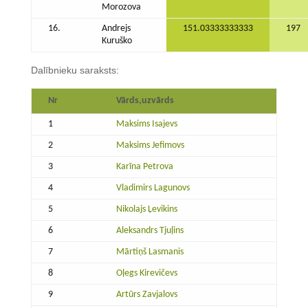
Morozova
16.
Andrejs
151.03333333333
197
Kuruško
Dalībnieku saraksts:
Nr
Vārds,uzvārds
1
Maksims Isajevs
2
Maksims Jefimovs
3
Karīna Petrova
4
Vladimirs Lagunovs
5
Nikolajs Ļevikins
6
Aleksandrs Tjuļins
7
Mārtiņš Lasmanis
8
Oļegs Kirevičevs
9
Artūrs Zavjalovs