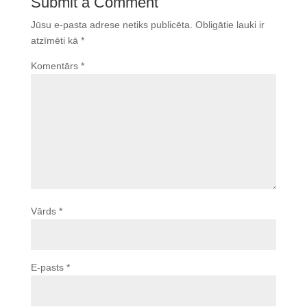
Submit a Comment
Jūsu e-pasta adrese netiks publicēta.
Obligātie lauki ir
atzīmēti kā
*
Komentārs
*
Vārds
*
E-pasts
*