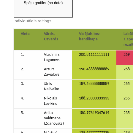
Spēļu grafiks (no date)
Individuālais reitings:
Vieta
Vārds,
Vidējais bez
Labāk
Uzvārds
handikapa
1.spē
rezul
1.
Vladimirs
200.81111111111
269
Lagunovs
2.
Artūrs
190.48888888889
268
Zavjalovs
3.
Jānis
189.58888888889
265
Naļivaiko
4.
Nikolajs
188.23333333333
255
Ļevikins
5.
Anita
180.97619047619
235
Valdmane
(Zdanovska)
6.
Mārtiņš
179.67777777778
238