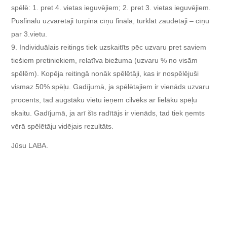
spēlē: 1. pret 4. vietas ieguvējiem; 2. pret 3. vietas ieguvējiem.
Pusfinālu uzvarētāji turpina cīņu finālā, turklāt zaudētāji – cīņu
par 3.vietu.
Individuālais reitings tiek uzskaitīts pēc uzvaru pret saviem
tiešiem pretiniekiem, relatīva biežuma (uzvaru % no visām
spēlēm). Kopēja reitingā nonāk spēlētāji, kas ir nospēlējuši
vismaz 50% spēļu. Gadījumā, ja spēlētajiem ir vienāds uzvaru
procents, tad augstāku vietu ieņem cilvēks ar lielāku spēļu
skaitu. Gadījumā, ja arī šīs radītājs ir vienāds, tad tiek ņemts
vērā spēlētāju vidējais rezultāts.
Jūsu LABA.