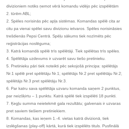
divizioniem notiks ņemot vērā komandu vidējo pēc izspēlētām
2. tūrēm ABL;
Spēles norisinās pēc apļa sistēmas. Komandas spēlē cita ar
citu pa vienai spēlei savu divizionu ietvaros. Spēles norisināsies
trešdienās Pepsi Centrā. Spēļu sākums tiek nozīmēts pēc
reģistrācijas noslēguma;
Katrā komandā spēlē trīs spēlētāji. Tiek spēlētas trīs spēles.
Spēlētāja uzdevums ir uzvarēt savu tiešo pretinieku.
Pretinieku pāri tiek noteikti pēc sekojošā principa: spēlētājs
Nr.1 spēlē pret spēlētāju Nr.1; spēlētājs Nr.2 pret spēlētāju Nr.2;
spēlētājs Nr.3 pret spēlētāju Nr.3.
Par katru sava spēlētāja uzvaru komanda saņem 2 punktus,
par neizšķirtu – 1 punktu. Katrā spēlē tiek izspēlēti 18 punkti.
Ķegļu summa neietekmē gala rezultātu; galvenais ir uzvaras
pret saviem tiešiem pretiniekiem.
Komandas, kas ieņem 1.-4. vietas katrā divizionā, tiek
izslēgšanas (play-off) kārtā, kurā tiek izspēlēts tituls. Pusfinālā