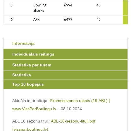
5
Bowling
6994
45
Sharks
6
AFK
6499
45
Informācija
Individuālais reitings
Statistika par tūrēm
Statistika
Top 10 kopējais
Aktuāla informācija:
Pirsmssezonas raksts (19.ABL) |
www.VissParBoulingu.lv
– 08.10.2024
ABL 18 sezonu tituli:
ABL-18-sezonu-tituli.pdf
(vissparboulingu.lv)
;