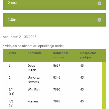
2.tūre
1.tūre
Atjaunots: 21.03.2025
* Vidējais salīdzinot ar iepriekšējo nedēļu.
Vieta
Komanda
Komandas
Nospēlētās
summa
partijas
1
Deep
8619
45
Purple
2
Universal
8348
45
Services
3/4
WishFish
7930
45
(+1)
4/3
Korness
7878
45
(-1)