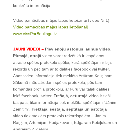
konkrētu informāciju.
Video pamācības mājas lapas lietošanai (video Nr.1):
Video pamācības mājas lapas lietošanai|
www.VissParBoulingu.lv
JAUNI VIDEO! –
Pievienoju astoņus jaunus video.
Pirmajā, otrajā
video varat redzēt kā ir iespējams
atrasto spēles protokolu spēlei, kurā spēlētājam ir bijis
rekords un pēc tam ar to dalīties facebook vai twitter.
Abos video informācija tiek meklēta Artūram Kaļiņinam.
Sākumā mēs atrodam spēles protokolu, pēc tam
komandas profilā protokolu, ar kuru var tālāk dalīties
iekš facebook, twitter.
Trešajā, ceturtajā
video ir tieši
tas pats, tikai informācija tiek meklēta spēlētajam “Jānim
Zemitim”.
Piektajā, sestajā, septītaja un astotajā
video tiek meklēts protokols rekordspēlēm – Jānim
Raņķim, Artemijam Hudjakovam, Edgaram Kobiļukam un
Andrejam Zilgalvim.