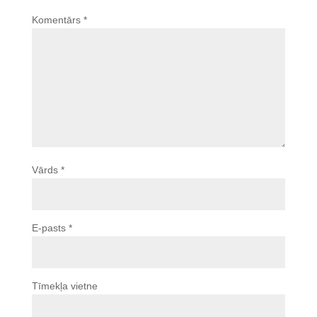
Komentārs
*
Vārds
*
E-pasts
*
Tīmekļa vietne