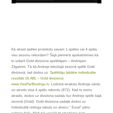
Kā atrast spēles protokolu savam 1.spēles vai 4.spēļu
visu sezonu rekordam? Šajā piemērā apskatīsimies kā
to izdarīt Gold diviziona spelētājam – Andrejam
Zilgalvim. Tā kā Andrejs tekošajā sezonā spēlē Gold
divizionā, tad dodos uz:
Spēlētāju labākie individuālie
rezultāti 16.ABL – Gold divizions|
www.VissParBoulingu.lv
. Lodziņā ierakstu Andreja vārdu
un atrodu viņa 4.spēļu rekordu (872). Kad to esmu
atradis, dodos uz diviziona sadaļu kur Andrejs spēlē šajā
sezonā (Gold). Gold diviziona sadaļā dodos uz
Individuālā reitinga tabulu un atveru ” Excel” pilno