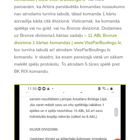
pamanām, ka Artūra parstāvētās komandas nosaukums
nav atrodams turnīra tabulā, tātad komanda 1.kārtu
aizvadīja kāda citā divizionā. Visticamak, ka komanda
spēlēja vai nu gold, vai nu Bronze divizionā. Dodamies
uz Bronze diviziona1.kārtas sadaļu –
11.ABL Bronze
diviziona 1.kārtas komandas | www.VissParBoulingu.lv
,
kur turnīra tabulā arī atrodam VissParBoulingu.lv
komandu. Ir skaidrs, ka esam pareizajā vietā un sākam
meklēt spēļu protokolu. To atrodam 5.tūres spēlē pret
BK RIX komandu.