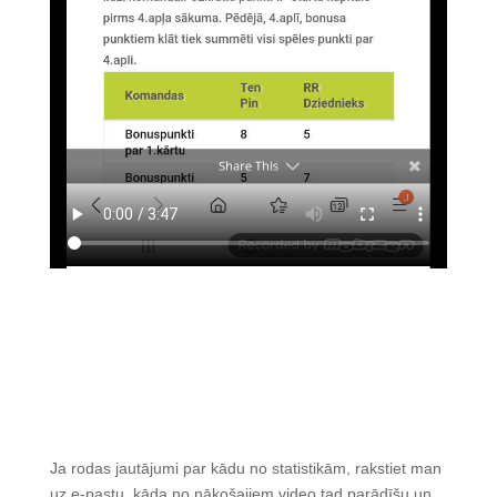
Ja rodas jautājumi par kādu no statistikām, rakstiet man
uz e-pastu, kāda no nākošajiem video tad parādīšu un