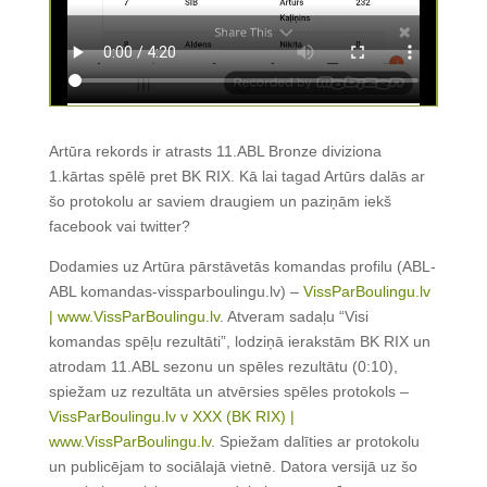
Artūra rekords ir atrasts 11.ABL Bronze diviziona
1.kārtas spēlē pret BK RIX. Kā lai tagad Artūrs dalās ar
šo protokolu ar saviem draugiem un paziņām iekš
facebook vai twitter?
Dodamies uz Artūra pārstāvetās komandas profilu (ABL-
ABL komandas-vissparboulingu.lv) –
VissParBoulingu.lv
| www.VissParBoulingu.lv
. Atveram sadaļu “Visi
komandas spēļu rezultāti”, lodziņā ierakstām BK RIX un
atrodam 11.ABL sezonu un spēles rezultātu (0:10),
spiežam uz rezultāta un atvērsies spēles protokols –
VissParBoulingu.lv v XXX (BK RIX) |
www.VissParBoulingu.lv
. Spiežam dalīties ar protokolu
un publicējam to sociālajā vietnē. Datora versijā uz šo