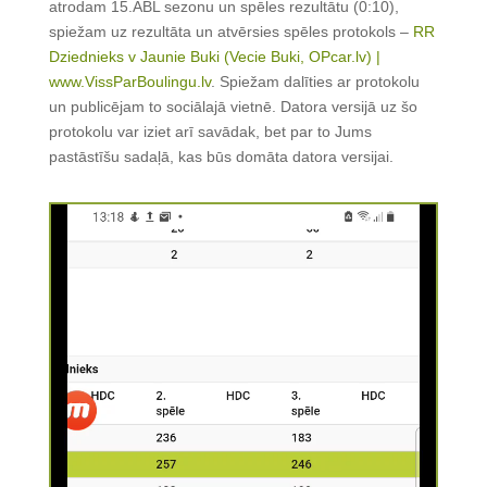
atrodam 15.ABL sezonu un spēles rezultātu (0:10),
spiežam uz rezultāta un atvērsies spēles protokols –
RR
Dziednieks v Jaunie Buki (Vecie Buki, OPcar.lv) |
www.VissParBoulingu.lv
. Spiežam dalīties ar protokolu
un publicējam to sociālajā vietnē. Datora versijā uz šo
protokolu var iziet arī savādak, bet par to Jums
pastāstīšu sadaļā, kas būs domāta datora versijai.