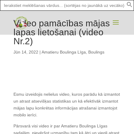
Search
for:
Video pamācības mājas
lapas lietošanai (video
Nr.2)
Jūn 14, 2022
|
Amatieru Boulinga Līga
,
Boulings
Esmu izveidojis nelielus video, kuros parādu kā izmantot
un atrast atsevišķas statistikas un kā efektīvāk izmantot
mājas lapu konkrētas informācijas atrašanai izmantojot
mobilo ierīci.
Pārsvarā visi video ir par Amatieru Boulinga Līgas
sadaļām, pievēršot uzmanību tam kā ātri un viegli atrast