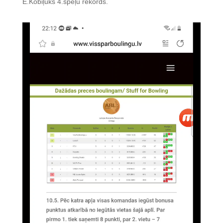
E.Kobiļuks 4.spēļu rekords.