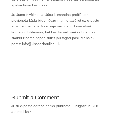
apskaidrošu kas ir kas.
Ja Jums ir vēlme, lai Jūsu komandas profilā tiek
pievienota kāda bilde, lūdzu man to atsūtiet uz e-pastu
ar īsu komentāru. Nākošajā sezonā ir doma atsākt
komandu bildēšanu, bet kas tur vēl priekšā būs, nav
skaidri zināms, tāpēc sūtiet jau tagad paši. Mans e-
pasts: info@vissparboulingu.lv
Submit a Comment
Jūsu e-pasta adrese netiks publicēta.
Obligātie lauki ir
atzīmēti kā
*