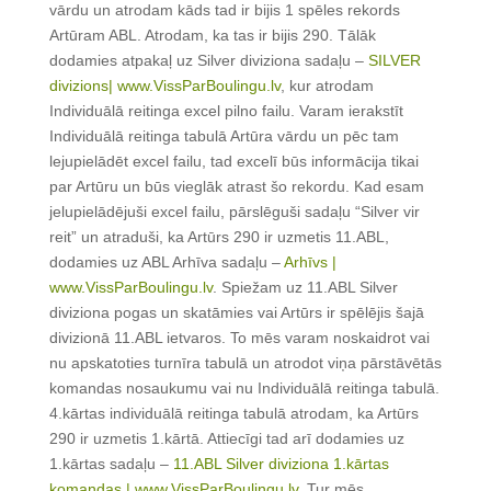
vārdu un atrodam kāds tad ir bijis 1 spēles rekords
Artūram ABL. Atrodam, ka tas ir bijis 290. Tālāk
dodamies atpakaļ uz Silver diviziona sadaļu –
SILVER
divizions| www.VissParBoulingu.lv
, kur atrodam
Individuālā reitinga excel pilno failu. Varam ierakstīt
Individuālā reitinga tabulā Artūra vārdu un pēc tam
lejupielādēt excel failu, tad excelī būs informācija tikai
par Artūru un būs vieglāk atrast šo rekordu. Kad esam
jelupielādējuši excel failu, pārslēguši sadaļu “Silver vir
reit” un atraduši, ka Artūrs 290 ir uzmetis 11.ABL,
dodamies uz ABL Arhīva sadaļu –
Arhīvs |
www.VissParBoulingu.lv
. Spiežam uz 11.ABL Silver
diviziona pogas un skatāmies vai Artūrs ir spēlējis šajā
divizionā 11.ABL ietvaros. To mēs varam noskaidrot vai
nu apskatoties turnīra tabulā un atrodot viņa pārstāvētās
komandas nosaukumu vai nu Individuālā reitinga tabulā.
4.kārtas individuālā reitinga tabulā atrodam, ka Artūrs
290 ir uzmetis 1.kārtā. Attiecīgi tad arī dodamies uz
1.kārtas sadaļu –
11.ABL Silver diviziona 1.kārtas
komandas | www.VissParBoulingu.lv
. Tur mēs