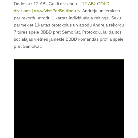
Dodos uz 12.ABL Goldi divizionu –
12.ABL GOLD
divizions | www.VissParBoulingu.lv
. Andreju un ierakstu
par rekordu atrodu 1.kārtas Individuālajā reitingā. Sāku
pārmeklēt 1.kārtas protokolus un atrodu Andreja rekordu
7.tūres spēlē BBBD pret SamoKat. Protokolu, lai dalītos
sociālajās vietnēs jāmeklē BBBD komandas profilā spēlē
pret SamoKat.