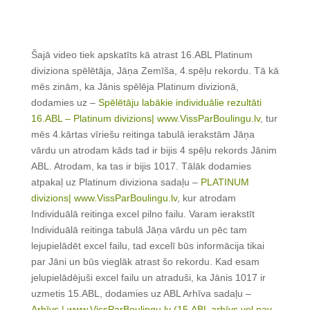
Šajā video tiek apskatīts kā atrast 16.ABL Platinum
diviziona spēlētāja, Jāņa Zemīša, 4.spēļu rekordu. Tā kā
mēs zinām, ka Jānis spēlēja Platinum divizionā,
dodamies uz –
Spēlētāju labākie individuālie rezultāti
16.ABL – Platinum divizions| www.VissParBoulingu.lv
, tur
mēs 4.kārtas vīriešu reitinga tabulā ierakstām Jāņa
vārdu un atrodam kāds tad ir bijis 4 spēļu rekords Jānim
ABL. Atrodam, ka tas ir bijis 1017. Tālāk dodamies
atpakaļ uz Platinum diviziona sadaļu –
PLATINUM
divizions| www.VissParBoulingu.lv
, kur atrodam
Individuālā reitinga excel pilno failu. Varam ierakstīt
Individuālā reitinga tabulā Jāņa vārdu un pēc tam
lejupielādēt excel failu, tad excelī būs informācija tikai
par Jāni un būs vieglāk atrast šo rekordu. Kad esam
jelupielādējuši excel failu un atraduši, ka Jānis 1017 ir
uzmetis 15.ABL, dodamies uz ABL Arhīva sadaļu –
Arhīvs | www.VissParBoulingu.lv (15.ABL arhīvs vel nav