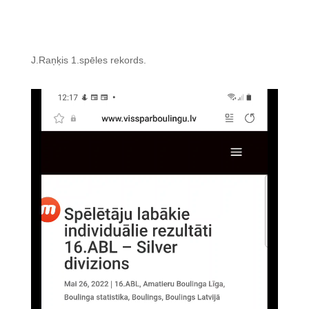
J.Raņķis 1.spēles rekords.