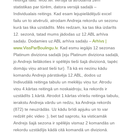
reitinga failu. Mob.tel. versijā tā atrodama zem
statistikas par tūrēm, datora versijā sadaļā –
Individualais reitings. Kad esam lejupielādējuši excel
failu un to atvēruši, atrodam Andreja rekordu un sezonu
kurā tas tika uzstādīts. Mēs redzam, ka tas tika izdarīts
12. sezonā, tatad mums jādodas uz 12.ABL arhīva
sadaļu. Dodamies uz ABL arhīva sadaļu –
Arhīvs |
www.VissParBoulingu.lv
. Kad esmu iegājis 12 sezonas
Platinum diviziona sadaļā (eju Platinum diviziona sadaļā,
jo Andrejs lielākoties ir spēlējis tieši šajā divizionā, tapēc
domāju viņu atrast tieši tur). Tā kā es nezinu kādu
komandu Andrejs pārstāvēja 12.ABL, dodos uz
Indivudālā reitinga tabulu un meklēju viņu tur. Atrodu
viņu 4.kārtas reitingā un noskaidroju, ka rekords ir
uzstādīts 1.kārtā. Atrodot 1.kārtas vīriešu reitinga tabulu,
ierakstu Andreja vārdu un redzu, ka Andreja rekords
(872) te neuzrādās. Uz kādu brīdi apjuku un to var
redzēt pēc video :), bet tad saprotu, ka visticamāk
Andrejs šajā sezona ir spēlējis vismaz 2 komandās un
rekordu uzstādījis kādā citā komandā un divizionā.