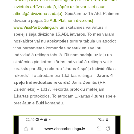
ievietots arhīva sadaļā, tāpēc uz to var iziet caur
attiecīgā diviziona sadaļu)
. Spiežam uz 15.ABL Platinum
diviziona pogas
15 ABL Platinum divizions|
www.VissParBoulingu.lv
un skatāmies vai Artūrs ir
spēlējis šajā divizionā 15.ABL ietvaros. To mēs varam
noskaidrot vai nu apskatoties turnīra tabulā un atrodot
viņa pārstāvētās komandas nosaukumu vai nu
Individuālā reitinga tabulā. Ritinam sadaļu uz leju un
skatāmies pie katras kārtas Individuālā reitinga vai ir
ieraksts par Jāņa rekordu “Jauns 4.spēļu Individuālais
rekords”. To atrodam pie 1.kārtas reitinga –
Jauns 4
spēļu Individuālais rekords:
Jānis Zemītis (RR
Dziednieks) – 1017. Rekorda protoklu meklējam
1.kārtas protokolos. To atrodam 1.kārtas 4.tūres spēlē
pret Jaunie Buki komandu.