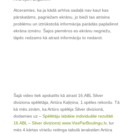
Atceramies, ka ja kādā arhīva sadaļā nav kaut kas
pārskatāms, pagriežam ekrānu, jo bieži tas atrisina
problēmu un iztrūkstošā informācija parādās paplašinot
ekrāna izmēru. Šajos piemēros es ekrānu negriežu,
tāpēc redzams kā atrast informāciju to nedarot.
Šajā video tiek apskatīts kā atrast 16.ABL Silver
diviziona spēlētāja, Artūra Kaļiņina, 1.spēles rekordu. Tā
kā mēs zinām, ka Artūrs spēlēja Silver divizionā,
dodamies uz –
Spēlētāju labākie individuālie rezultāti
16.ABL – Silver divizions| www.VissParBoulingu.lv
, tur
mēs 4.kārtas vīriešu reitinga tabulā ierakstām Artūra