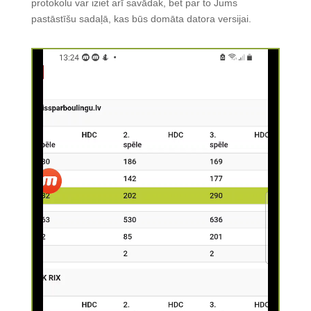
protokolu var iziet arī savādak, bet par to Jums
pastāstīšu sadaļā, kas būs domāta datora versijai.