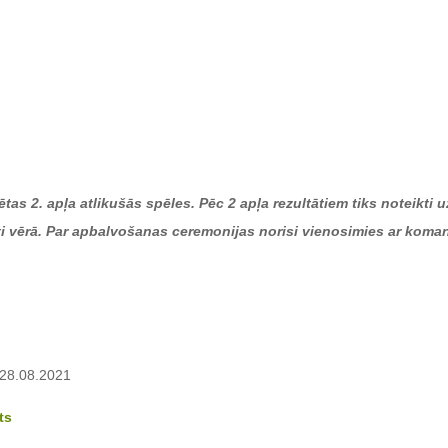
ētas 2. apļa atlikušās spēles. Pēc 2 apļa rezultātiem tiks noteikti
ti vērā. Par apbalvošanas ceremonijas norisi vienosimies ar koma
28.08.2021
ts