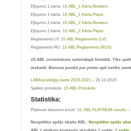
Eļļojums 1.kārta:
15.ABL_1.Kārta Bowlero
Eļļojums 1.kārta:
15.ABL_1.Kārta Pepsi
Eļļojums 2.kārta:
15.ABL_2.Kārta Bowlero
Eļļojums 2.kārta:
15.ABL_2.Kārta Pepsi
Reglaments LV:
15.ABL Reglaments (LV)
Reglaments RU:
15.ABL Reglaments (RUS)
15.ABL norisināsies saīsinātajā formātā. Tiks spēl
ieskaitē. Bonusa punkti par pirmo apli netiks ņem
LABA privilēģiju karte 2020-2021
– 26.10.2020
Spēles protokols:
15.ABL Protokols
Statistika:
Platinum divizions excel:
15. ABL PLATINUM results
– 
Nospēlēto spēļu skaits ABL:
Nospēlēto spēļu skai
ABL Labākais komandu rezultāts 1 spēle:
1.spēle