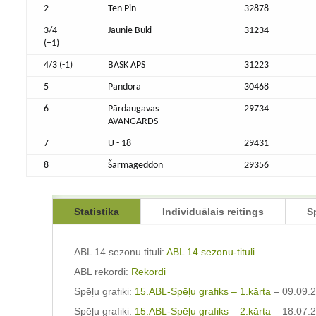
2
Ten Pin
32878
3/4
Jaunie Buki
31234
(+1)
4/3 (-1)
BASK APS
31223
5
Pandora
30468
6
Pārdaugavas
29734
AVANGARDS
7
U - 18
29431
8
Šarmageddon
29356
Statistika
Individuālais reitings
S
ABL 14 sezonu tituli:
ABL 14 sezonu-tituli
ABL rekordi:
Rekordi
Spēļu grafiki:
15.ABL-Spēļu grafiks – 1.kārta
– 09.09.
Spēļu grafiki:
15.ABL-Spēļu grafiks – 2.kārta
– 18.07.