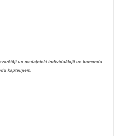
 uzvarētāji un medaļnieki individuālajā un komandu
ndu kapteiņiem.