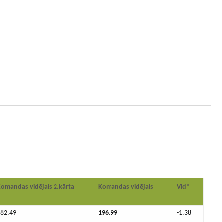
Komandas vidējais 2.kārta
Komandas vidējais
Vid*
182.49
196.99
-1.38