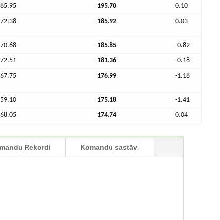
185.95
195.70
0.10
172.38
185.92
0.03
170.68
185.85
-0.82
172.51
181.36
-0.18
167.75
176.99
-1.18
159.10
175.18
-1.41
168.05
174.74
0.04
mandu Rekordi
Komandu sastāvi