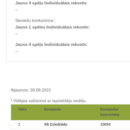
Jauns 4 spēļu Individuālais rekords:
–
Sieviešu konkurence:
Jauns 1 spēles Individuālais rekords:
–
Jauns 4 spēļu Individuālais rekords:
–
Atjaunots: 28.08.2021
* Vidējais salīdzinot ar iepriekšējo nedēļu.
Vieta
Komanda
Komandas
kopsumma
1
RR Dziednieks
33094