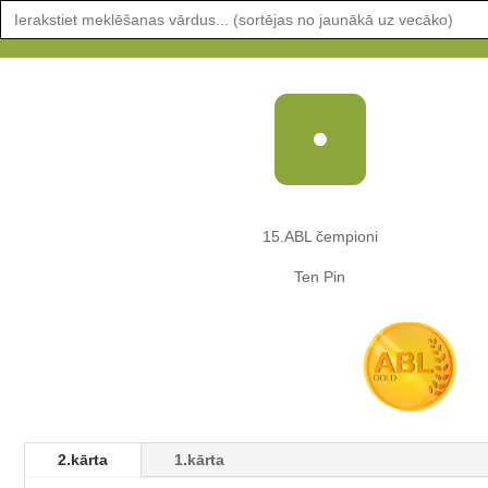
Search
for:

15.ABL čempioni
Ten Pin
2.kārta
1.kārta