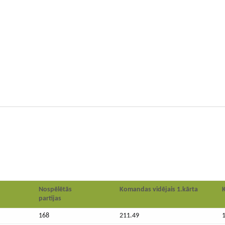
Nospēlētās
Komandas vidējais 1.kārta
partijas
168
211.49