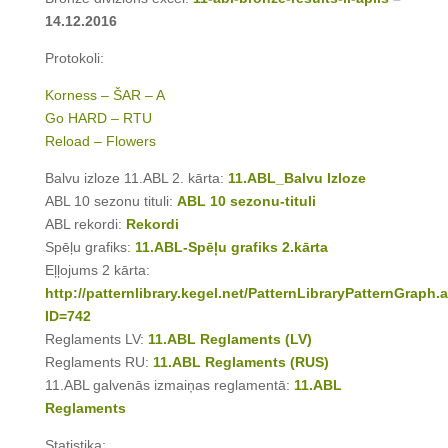
14.12.2016
Protokoli:
Korness – ŠAR – A
Go HARD – RTU
Reload – Flowers
Balvu izloze 11.ABL 2. kārta:
11.ABL_Balvu Izloze
ABL 10 sezonu tituli:
ABL 10 sezonu-tituli
ABL rekordi:
Rekordi
Spēļu grafiks:
11.ABL-Spēļu grafiks 2.kārta
Eļļojums 2 kārta:
http://patternlibrary.kegel.net/PatternLibraryPatternGraph.
ID=742
Reglaments LV:
11.ABL Reglaments (LV)
Reglaments RU:
11.ABL Reglaments (RUS)
11.ABL galvenās izmaiņas reglamentā:
11.ABL
Reglaments
Statistika: