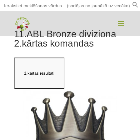
Search
for:
11.ABL Bronze diviziona
2.kārtas komandas
1.kārtas rezultāti