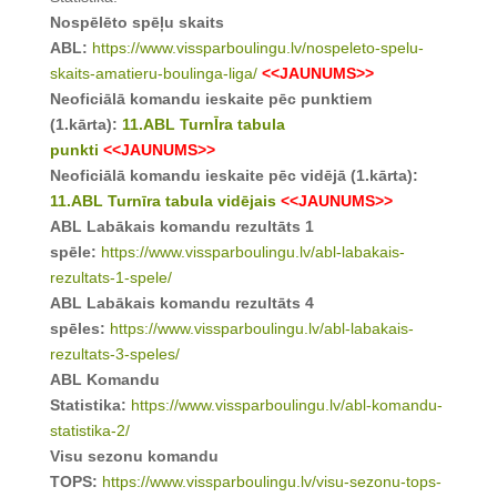
Nospēlēto spēļu skaits
ABL:
https://www.vissparboulingu.lv/nospeleto-spelu-
skaits-amatieru-boulinga-liga/
<<JAUNUMS>>
Neoficiālā komandu ieskaite pēc punktiem
(1.kārta):
11.ABL TurnĪra tabula
punkti
<<JAUNUMS>>
Neoficiālā komandu ieskaite pēc vidējā (1.kārta):
11.ABL Turnīra tabula vidējais
<<JAUNUMS>>
ABL Labākais komandu rezultāts 1
spēle:
https://www.vissparboulingu.lv/abl-labakais-
rezultats-1-spele/
ABL Labākais komandu rezultāts 4
spēles:
https://www.vissparboulingu.lv/abl-labakais-
rezultats-3-speles/
ABL Komandu
Statistika:
https://www.vissparboulingu.lv/abl-komandu-
statistika-2/
Visu sezonu komandu
TOPS:
https://www.vissparboulingu.lv/visu-sezonu-tops-