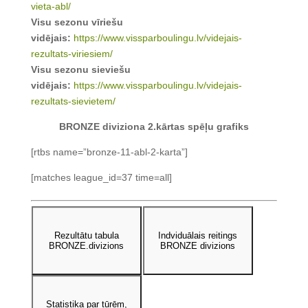
vieta-abl/
Visu sezonu vīriešu
vidējais:
https://www.vissparboulingu.lv/videjais-
rezultats-viriesiem/
Visu sezonu sieviešu
vidējais:
https://www.vissparboulingu.lv/videjais-
rezultats-sievietem/
BRONZE diviziona 2.kārtas spēļu grafiks
[rtbs name=”bronze-11-abl-2-karta”]
[matches league_id=37 time=all]
Rezultātu tabula
Indviduālais reitings
BRONZE.divizions
BRONZE divizions
Statistika par tūrēm,