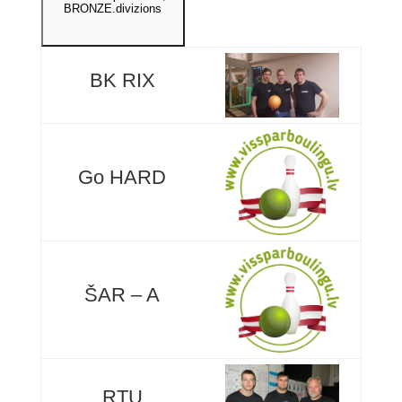
BRONZE.divizions
BK RIX
Go HARD
ŠAR – A
RTU