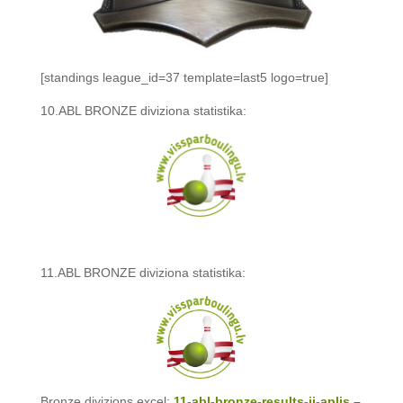
[standings league_id=37 template=last5 logo=true]
10.ABL BRONZE diviziona statistika:
11.ABL BRONZE diviziona statistika:
Bronze divizions excel:
11-abl-bronze-results-ii-aplis
–