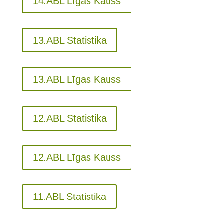
14.ABL Līgas Kauss
13.ABL Statistika
13.ABL Līgas Kauss
12.ABL Statistika
12.ABL Līgas Kauss
11.ABL Statistika