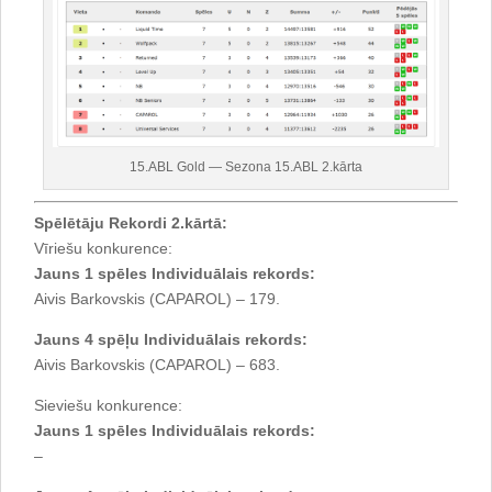
15.ABL Gold — Sezona 15.ABL 2.kārta
Spēlētāju Rekordi 2.kārtā:
Vīriešu konkurence:
Jauns 1 spēles Individuālais rekords:
Aivis Barkovskis (CAPAROL) – 179.
Jauns 4 spēļu Individuālais rekords:
Aivis Barkovskis (CAPAROL) – 683.
Sieviešu konkurence:
Jauns 1 spēles Individuālais rekords:
–