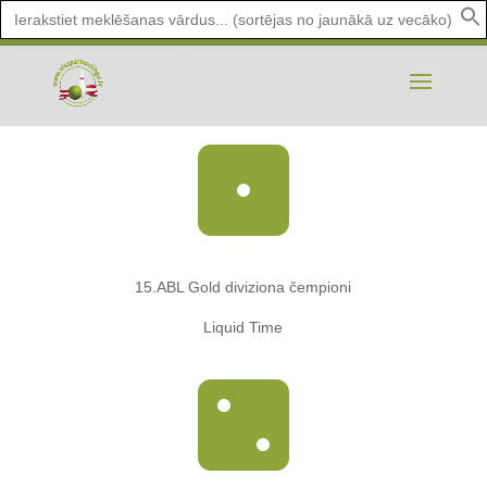
Search
for:

15.ABL Gold diviziona čempioni
Liquid Time
