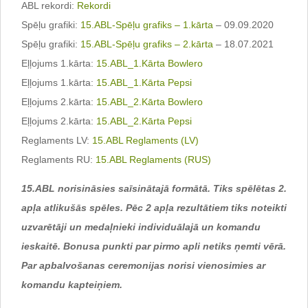
ABL rekordi:
Rekordi
Spēļu grafiki:
15.ABL-Spēļu grafiks – 1.kārta
– 09.09.2020
Spēļu grafiki:
15.ABL-Spēļu grafiks – 2.kārta
– 18.07.2021
Eļļojums 1.kārta:
15.ABL_1.Kārta Bowlero
Eļļojums 1.kārta:
15.ABL_1.Kārta Pepsi
Eļļojums 2.kārta:
15.ABL_2.Kārta Bowlero
Eļļojums 2.kārta:
15.ABL_2.Kārta Pepsi
Reglaments LV:
15.ABL Reglaments (LV)
Reglaments RU:
15.ABL Reglaments (RUS)
15.ABL norisināsies saīsinātajā formātā. Tiks spēlētas 2.
apļa atlikušās spēles. Pēc 2 apļa rezultātiem tiks noteikti
uzvarētāji un medaļnieki individuālajā un komandu
ieskaitē. Bonusa punkti par pirmo apli netiks ņemti vērā.
Par apbalvošanas ceremonijas norisi vienosimies ar
komandu kapteiņiem.