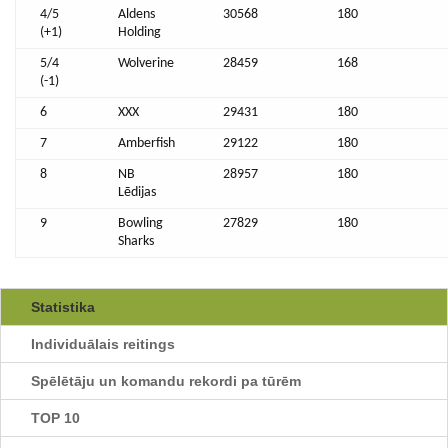
4/5
Aldens
30568
180
(+1)
Holding
5/4
Wolverine
28459
168
(-1)
6
XXX
29431
180
7
Amberfish
29122
180
8
NB
28957
180
Lēdijas
9
Bowling
27829
180
Sharks
Statistika
Individuālais reitings
Spēlētāju un komandu rekordi pa tūrēm
TOP 10