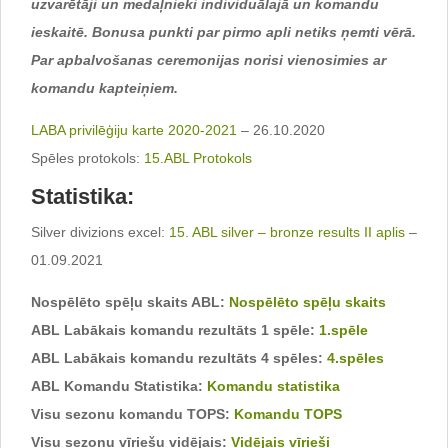
uzvarētāji un medaļnieki individuālajā un komandu
ieskaitē. Bonusa punkti par pirmo apli netiks ņemti vērā.
Par apbalvošanas ceremonijas norisi vienosimies ar
komandu kapteiņiem.
LABA privilēģiju karte 2020-2021
– 26.10.2020
Spēles protokols:
15.ABL Protokols
Statistika:
Silver divizions excel:
15. ABL silver – bronze results II aplis
–
01.09.2021
Nospēlēto spēļu skaits ABL:
Nospēlēto spēļu skaits
ABL Labākais komandu rezultāts 1 spēle:
1.spēle
ABL Labākais komandu rezultāts 4 spēles:
4.spēles
ABL Komandu Statistika:
Komandu statistika
Visu sezonu komandu TOPS:
Komandu TOPS
Visu sezonu vīriešu vidējais:
Vidējais vīrieši