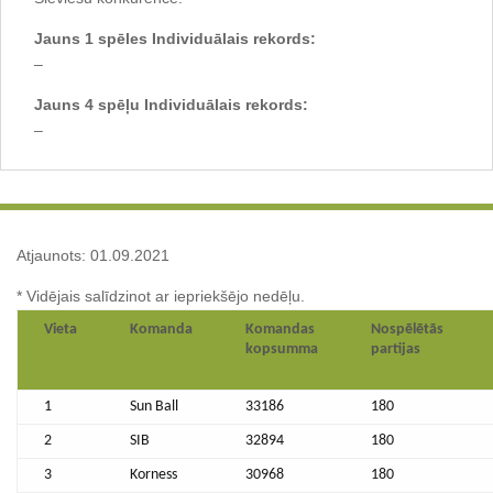
Jauns 1 spēles Individuālais rekords:
–
Jauns 4 spēļu Individuālais rekords:
–
Atjaunots: 01.09.2021
* Vidējais salīdzinot ar iepriekšējo nedēļu.
Vieta
Komanda
Komandas
Nospēlētās
kopsumma
partijas
1
Sun Ball
33186
180
2
SIB
32894
180
3
Korness
30968
180