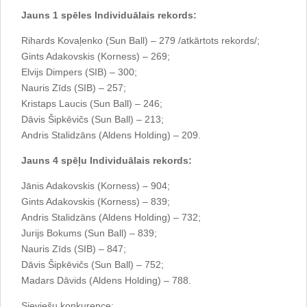
Jauns 1 spēles Individuālais rekords:
Rihards Kovaļenko (Sun Ball) – 279 /atkārtots rekords/;
Gints Adakovskis (Korness) – 269;
Elvijs Dimpers (SIB) – 300;
Nauris Zīds (SIB) – 257;
Kristaps Laucis (Sun Ball) – 246;
Dāvis Šipkēvičs (Sun Ball) – 213;
Andris Stalidzāns (Aldens Holding) – 209.
Jauns 4 spēļu Individuālais rekords:
Jānis Adakovskis (Korness) – 904;
Gints Adakovskis (Korness) – 839;
Andris Stalidzāns (Aldens Holding) – 732;
Jurijs Bokums (Sun Ball) – 839;
Nauris Zīds (SIB) – 847;
Dāvis Šipkēvičs (Sun Ball) – 752;
Madars Dāvids (Aldens Holding) – 788.
Sieviešu konkurence: