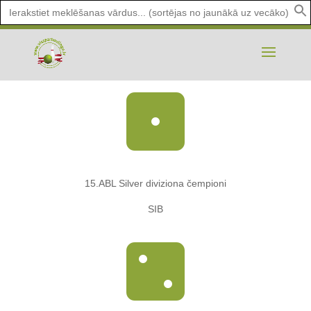
Search
for:

15.ABL Silver diviziona čempioni
SIB
