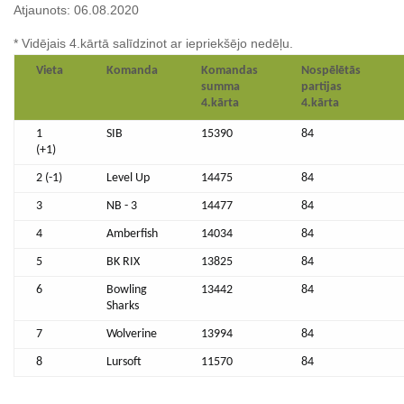
Atjaunots: 06.08.2020
* Vidējais 4.kārtā salīdzinot ar iepriekšējo nedēļu.
Vieta
Komanda
Komandas
Nospēlētās
summa
partijas
4.kārta
4.kārta
1
SIB
15390
84
(+1)
2 (-1)
Level Up
14475
84
3
NB - 3
14477
84
4
Amberfish
14034
84
5
BK RIX
13825
84
6
Bowling
13442
84
Sharks
7
Wolverine
13994
84
8
Lursoft
11570
84