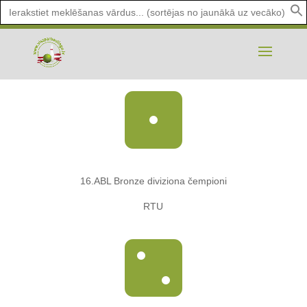
Search
for:

16.ABL Bronze diviziona čempioni
RTU
