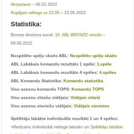
Актуально
– 06.02.2022
Kopējais reitings uz 23.05
– 23.05.2022
Statistika:
Bronze divizions excel:
16. ABL BRONZE results
–
09.06.2022
Nospēlēto spēļu skaits ABL:
Nospēlēto spēļu skaits
ABL Labākais komandu rezultāts 1 spēle:
1.spēle
ABL Labākais komandu rezultāts 4 spēles:
4.spēles
ABL Komandu Statistika:
Komandu statistika
Visu sezonu komandu TOPS:
Komandu TOPS
Visu sezonu vīriešu vidējais:
Vidējais vīrieši
Visu sezonu sieviešu vidējais:
Vidējais sievietes
Spēlētāju labākie individuālie rezultāti 1 un 4 spēles:
>Redzams Individuālā reitinga tabulā< un
Spēlētāju labākie