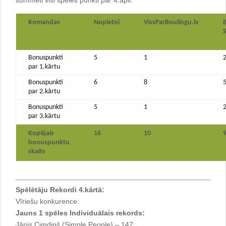
Komandas
Nopietni
VissParBoulingu.lv
Bonuspunkti
5
1
par 1.kārtu
Bonuspunkti
6
8
par 2.kārtu
Bonuspunkti
5
1
par 3.kārtu
Kopējais
16
10
bonuspunktu
skaits
Spēlētāju Rekordi 4.kārtā:
Vīriešu konkurence:
Jauns 1 spēles Individuālais rekords:
Jānis Cimdiņš (Simple People) – 147;