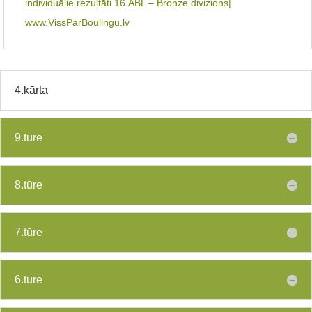
individuālie rezultāti 16.ABL – Bronze divizions|
www.VissParBoulingu.lv
4.kārta
9.tūre
8.tūre
7.tūre
6.tūre