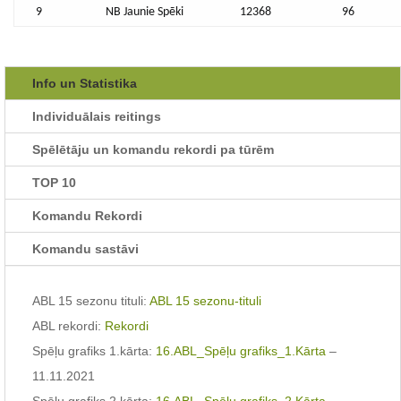
9
NB Jaunie Spēki
12368
96
Info un Statistika
Individuālais reitings
Spēlētāju un komandu rekordi pa tūrēm
TOP 10
Komandu Rekordi
Komandu sastāvi
ABL 15 sezonu tituli:
ABL 15 sezonu-tituli
ABL rekordi:
Rekordi
Spēļu grafiks 1.kārta:
16.ABL_Spēļu grafiks_1.Kārta
–
11.11.2021
Spēļu grafiks 2.kārta:
16.ABL_Spēļu grafiks_2.Kārta
–