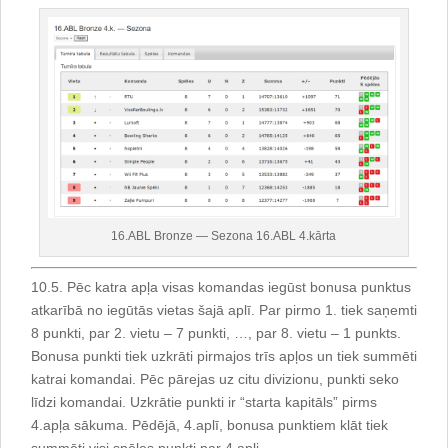
16.ABL Bronze — Sezona 16.ABL 4.kārta
10.5. Pēc katra apļa visas komandas iegūst bonusa punktus
atkarībā no iegūtās vietas šajā aplī. Par pirmo 1. tiek saņemti
8 punkti, par 2. vietu – 7 punkti, …, par 8. vietu – 1 punkts.
Bonusa punkti tiek uzkrāti pirmajos trīs apļos un tiek summēti
katrai komandai. Pēc pārejas uz citu divizionu, punkti seko
līdzi komandai. Uzkrātie punkti ir “starta kapitāls” pirms
4.apļa sākuma. Pēdējā, 4.aplī, bonusa punktiem klāt tiek
summēti visi spēles punkti par 4.apli.