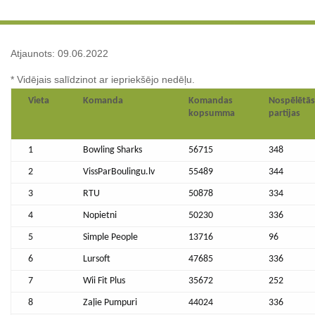
Atjaunots: 09.06.2022
* Vidējais salīdzinot ar iepriekšējo nedēļu.
Vieta
Komanda
Komandas
Nospēlētās
kopsumma
partijas
1
Bowling Sharks
56715
348
2
VissParBoulingu.lv
55489
344
3
RTU
50878
334
4
Nopietni
50230
336
5
Simple People
13716
96
6
Lursoft
47685
336
7
Wii Fit Plus
35672
252
8
Zaļie Pumpuri
44024
336