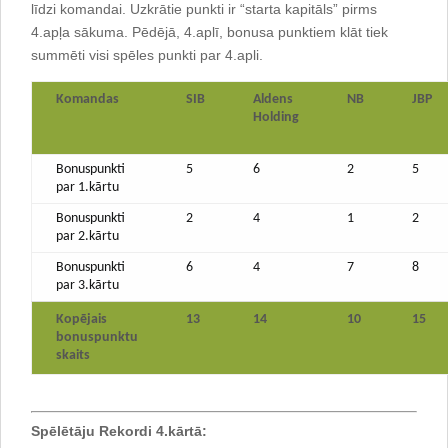
līdzi komandai. Uzkrātie punkti ir “starta kapitāls” pirms
4.apļa sākuma. Pēdējā, 4.aplī, bonusa punktiem klāt tiek
summēti visi spēles punkti par 4.apli.
Komandas
SIB
Aldens
NB
JBP
Holding
Bonuspunkti
5
6
2
5
par 1.kārtu
Bonuspunkti
2
4
1
2
par 2.kārtu
Bonuspunkti
6
4
7
8
par 3.kārtu
Kopējais
13
14
10
15
bonuspunktu
skaits
Spēlētāju Rekordi 4.kārtā: