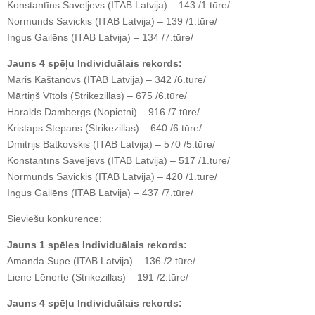
Konstantīns Saveļjevs (ITAB Latvija) – 143 /1.tūre/
Normunds Savickis (ITAB Latvija) – 139 /1.tūre/
Ingus Gailēns (ITAB Latvija) – 134 /7.tūre/
Jauns 4 spēļu Individuālais rekords:
Māris Kaštanovs (ITAB Latvija) – 342 /6.tūre/
Mārtiņš Vītols (Strikezillas) – 675 /6.tūre/
Haralds Dambergs (Nopietni) – 916 /7.tūre/
Kristaps Stepans (Strikezillas) – 640 /6.tūre/
Dmitrijs Batkovskis (ITAB Latvija) – 570 /5.tūre/
Konstantīns Saveļjevs (ITAB Latvija) – 517 /1.tūre/
Normunds Savickis (ITAB Latvija) – 420 /1.tūre/
Ingus Gailēns (ITAB Latvija) – 437 /7.tūre/
Sieviešu konkurence:
Jauns 1 spēles Individuālais rekords:
Amanda Supe (ITAB Latvija) – 136 /2.tūre/
Liene Lēnerte (Strikezillas) – 191 /2.tūre/
Jauns 4 spēļu Individuālais rekords: