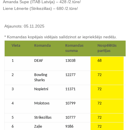
Amanda Supe (ITAB Latvija) – 428 /2.tūre/
Liene Lēnerte (Strikezillas) – 680 /2.tūre/
Atjaunots: 05.11.2025
* Komandas kopējais vidējais salīdzinot ar iepriekšējo nedēļu.
Vieta
Komanda
Komandas
Nospēlētās
summa
partijas
1
DEAF
13038
68
2
Bowling
12277
72
Sharks
3
Nopietni
11371
72
4
Molotovs
10799
72
5
Strikezillas
10777
72
6
Zaļie
9386
72