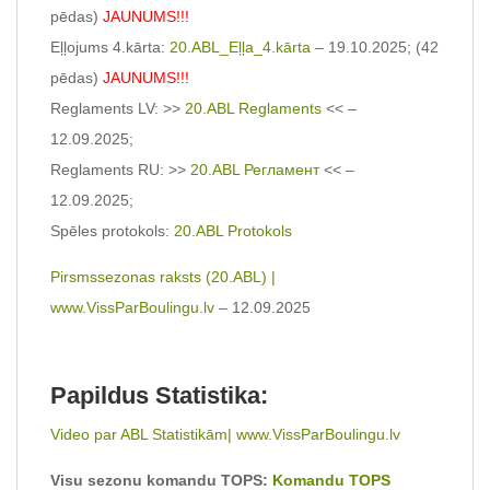
pēdas)
JAUNUMS!!!
Eļļojums 4.kārta:
20.ABL_Eļļa_4.kārta
– 19.10.2025; (42
pēdas)
JAUNUMS!!!
Reglaments LV: >>
20.ABL Reglaments
<< –
12.09.2025;
Reglaments RU: >>
20.ABL Регламент
<< –
12.09.2025;
Spēles protokols:
20.ABL Protokols
Pirsmssezonas raksts (20.ABL) |
www.VissParBoulingu.lv
– 12.09.2025
Papildus Statistika:
Video par ABL Statistikām| www.VissParBoulingu.lv
Visu sezonu komandu TOPS:
Komandu TOPS