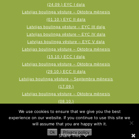
(24.09.) EYC I daļa
Latvijas boulinga vēsture – Oktobra mēnesis
(01.10.) EYC II daļa
Latvijas boulinga vēsture – EYC III daļa
Latvijas boulinga vēsture – EYC IV daļa
Latvijas boulinga vēsture – EYC V daļa
Latvijas boulinga vēsture – Oktobra mēnesis
(15.10.) ECC I daļa
Latvijas boulinga vēsture – Oktobra mēnesis
(29.10.) ECC II daļa
Latvijas boulinga vēsture – Septembra mēnesis
(17.09.)
Latvijas boulinga vēsture – Oktobra mēnesis
(08.10.)
Latvijas boulinga vēsture – Novembra mēnesis
We use cookies to ensure that we give you the best
(19.11.) AMF Qubica World Cup
experience on our website. If you continue to use this site we
will assume that you are happy with it.
Ok
Privacy policy
Share This