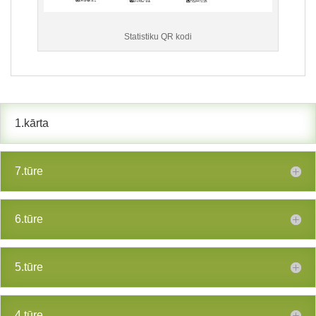
Statistiku QR kodi
1.kārta
7.tūre
6.tūre
5.tūre
4.tūre