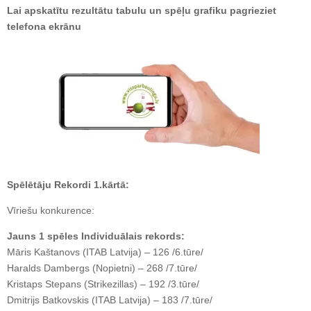
Lai apskatītu rezultātu tabulu un spēļu grafiku pagrieziet
telefona ekrānu
Spēlētāju Rekordi 1.kārtā:
Vīriešu konkurence:
Jauns 1 spēles Individuālais rekords:
Māris Kaštanovs (ITAB Latvija) – 126 /6.tūre/
Haralds Dambergs (Nopietni) – 268 /7.tūre/
Kristaps Stepans (Strikezillas) – 192 /3.tūre/
Dmitrijs Batkovskis (ITAB Latvija) – 183 /7.tūre/