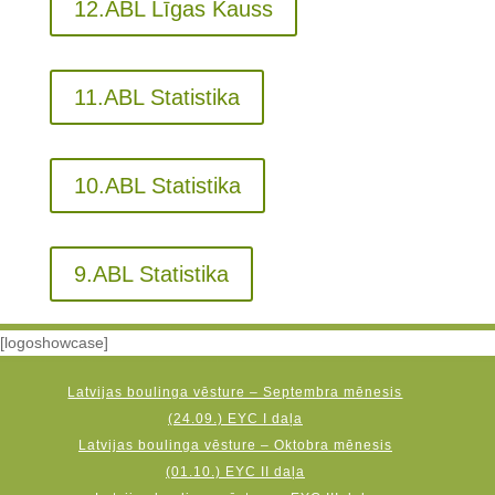
12.ABL Līgas Kauss
11.ABL Statistika
10.ABL Statistika
9.ABL Statistika
[logoshowcase]
Latvijas boulinga vēsture – Septembra mēnesis
(24.09.) EYC I daļa
Latvijas boulinga vēsture – Oktobra mēnesis
(01.10.) EYC II daļa