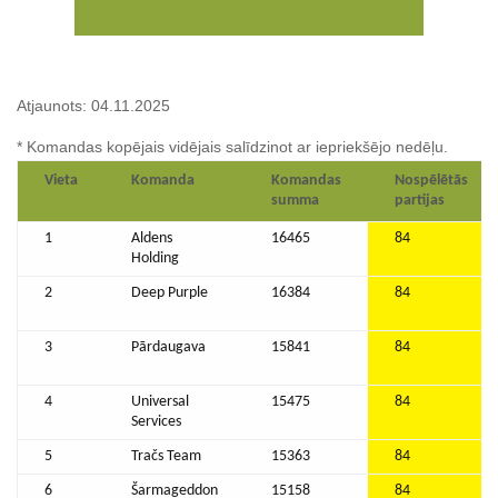
Atjaunots: 04.11.2025
* Komandas kopējais vidējais salīdzinot ar iepriekšējo nedēļu.
Vieta
Komanda
Komandas
Nospēlētās
summa
partijas
1
Aldens
16465
84
Holding
2
Deep Purple
16384
84
3
Pārdaugava
15841
84
4
Universal
15475
84
Services
5
Tračs Team
15363
84
6
Šarmageddon
15158
84