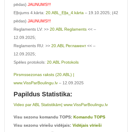
pēdas)
JAUNUMS!!!
Eļļojums 4.kārta:
20.ABL_Eļļa_4.kārta
– 19.10.2025; (42
pēdas)
JAUNUMS!!!
Reglaments LV: >>
20.ABL Reglaments
<< –
12.09.2025;
Reglaments RU: >>
20.ABL Регламент
<< –
12.09.2025;
Spēles protokols:
20.ABL Protokols
Pirsmssezonas raksts (20.ABL) |
www.VissParBoulingu.lv
– 12.09.2025
Papildus Statistika:
Video par ABL Statistikām| www.VissParBoulingu.lv
Visu sezonu komandu TOPS:
Komandu TOPS
Visu sezonu vīriešu vidējais:
Vidējais vīrieši