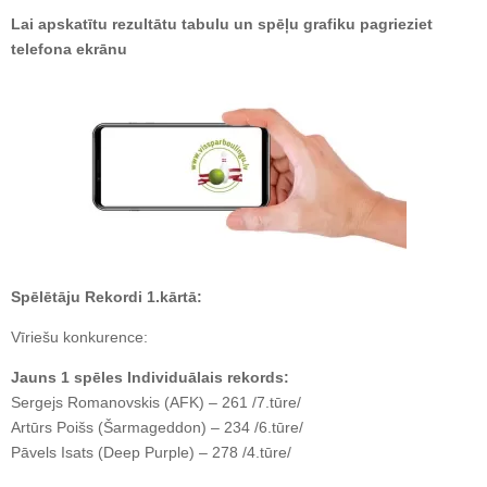
Lai apskatītu rezultātu tabulu un spēļu grafiku pagrieziet
telefona ekrānu
Spēlētāju Rekordi 1.kārtā:
Vīriešu konkurence:
Jauns 1 spēles Individuālais rekords:
Sergejs Romanovskis (AFK) – 261 /7.tūre/
Artūrs Poišs (Šarmageddon) – 234 /6.tūre/
Pāvels Isats (Deep Purple) – 278 /4.tūre/