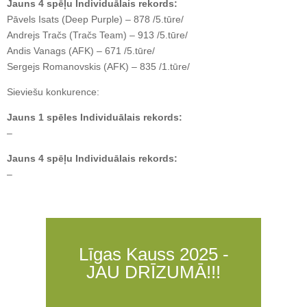
Jauns 4 spēļu Individuālais rekords:
Pāvels Isats (Deep Purple) – 878 /5.tūre/
Andrejs Tračs (Tračs Team) – 913 /5.tūre/
Andis Vanags (AFK) – 671 /5.tūre/
Sergejs Romanovskis (AFK) – 835 /1.tūre/
Sieviešu konkurence:
Jauns 1 spēles Individuālais rekords:
–
Jauns 4 spēļu Individuālais rekords:
–
Līgas Kauss 2025 -
JAU DRĪZUMĀ!!!