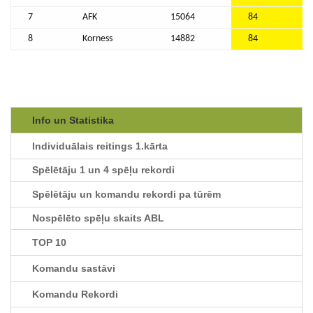
7
AFK
15064
84
8
Korness
14882
84
Info un Statistika
Individuālais reitings 1.kārta
Spēlētāju 1 un 4 spēļu rekordi
Spēlētāju un komandu rekordi pa tūrēm
Nospēlēto spēļu skaits ABL
TOP 10
Komandu sastāvi
Komandu Rekordi