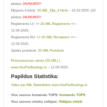
pēdas)
JAUNUMS!!!
Eļļojums 4.kārta:
20.ABL_Eļļa_4.kārta
– 19.10.2025; (42
pēdas)
JAUNUMS!!!
Reglaments LV: >>
20.ABL Reglaments
<< –
12.09.2025;
Reglaments RU: >>
20.ABL Регламент
<< –
12.09.2025;
Spēles protokols:
20.ABL Protokols
Pirsmssezonas raksts (20.ABL) |
www.VissParBoulingu.lv
– 12.09.2025
Papildus Statistika:
Video par ABL Statistikām| www.VissParBoulingu.lv
Visu sezonu komandu TOPS:
Komandu TOPS
Visu sezonu vīriešu vidējais:
Vidējais vīrieši