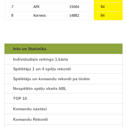
7
AFK
15064
84
8
Korness
14882
84
Info un Statistika
Individuālais reitings 1.kārta
Spēlētāju 1 un 4 spēļu rekordi
Spēlētāju un komandu rekordi pa tūrēm
Nospēlēto spēļu skaits ABL
TOP 10
Komandu sastāvi
Komandu Rekordi