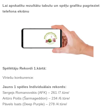
Lai apskatītu rezultātu tabulu un spēļu grafiku pagrieziet
telefona ekrānu
Spēlētāju Rekordi 1.kārtā:
Vīriešu konkurence:
Jauns 1 spēles Individuālais rekords:
Sergejs Romanovskis (AFK) – 261 /7.tūre/
Artūrs Poišs (Šarmageddon) – 234 /6.tūre/
Pāvels Isats (Deep Purple) – 278 /4.tūre/