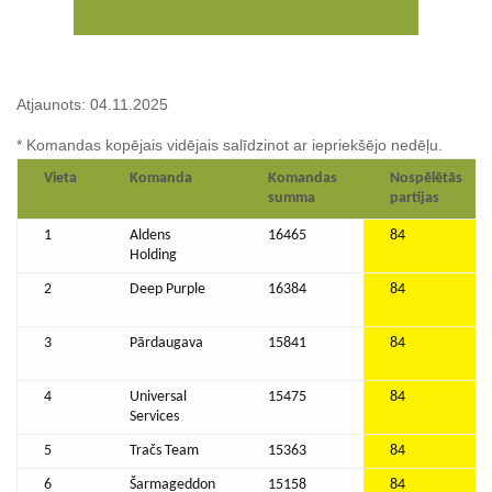
Atjaunots: 04.11.2025
* Komandas kopējais vidējais salīdzinot ar iepriekšējo nedēļu.
Vieta
Komanda
Komandas
Nospēlētās
summa
partijas
1
Aldens
16465
84
Holding
2
Deep Purple
16384
84
3
Pārdaugava
15841
84
4
Universal
15475
84
Services
5
Tračs Team
15363
84
6
Šarmageddon
15158
84