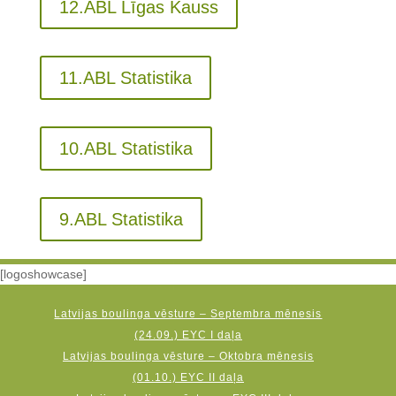
12.ABL Līgas Kauss
11.ABL Statistika
10.ABL Statistika
9.ABL Statistika
[logoshowcase]
Latvijas boulinga vēsture – Septembra mēnesis
(24.09.) EYC I daļa
Latvijas boulinga vēsture – Oktobra mēnesis
(01.10.) EYC II daļa