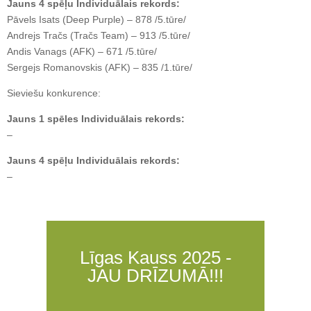
Jauns 4 spēļu Individuālais rekords:
Pāvels Isats (Deep Purple) – 878 /5.tūre/
Andrejs Tračs (Tračs Team) – 913 /5.tūre/
Andis Vanags (AFK) – 671 /5.tūre/
Sergejs Romanovskis (AFK) – 835 /1.tūre/
Sieviešu konkurence:
Jauns 1 spēles Individuālais rekords:
–
Jauns 4 spēļu Individuālais rekords:
–
Līgas Kauss 2025 -
JAU DRĪZUMĀ!!!