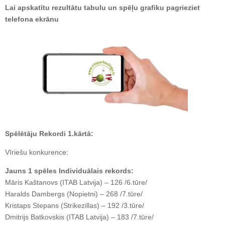
Lai apskatītu rezultātu tabulu un spēļu grafiku pagrieziet
telefona ekrānu
Spēlētāju Rekordi 1.kārtā:
Vīriešu konkurence:
Jauns 1 spēles Individuālais rekords:
Māris Kaštanovs (ITAB Latvija) – 126 /6.tūre/
Haralds Dambergs (Nopietni) – 268 /7.tūre/
Kristaps Stepans (Strikezillas) – 192 /3.tūre/
Dmitrijs Batkovskis (ITAB Latvija) – 183 /7.tūre/