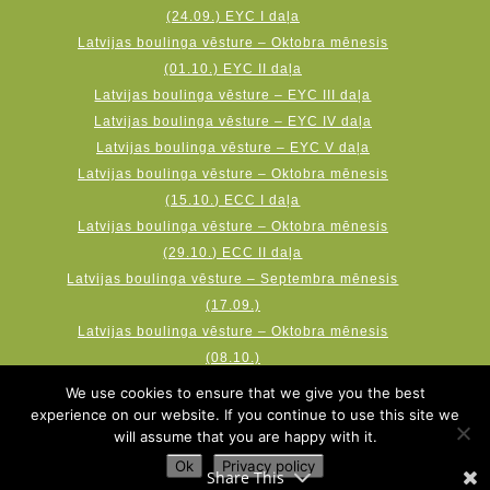
(24.09.) EYC I daļa
Latvijas boulinga vēsture – Oktobra mēnesis
(01.10.) EYC II daļa
Latvijas boulinga vēsture – EYC III daļa
Latvijas boulinga vēsture – EYC IV daļa
Latvijas boulinga vēsture – EYC V daļa
Latvijas boulinga vēsture – Oktobra mēnesis
(15.10.) ECC I daļa
Latvijas boulinga vēsture – Oktobra mēnesis
(29.10.) ECC II daļa
Latvijas boulinga vēsture – Septembra mēnesis
(17.09.)
Latvijas boulinga vēsture – Oktobra mēnesis
(08.10.)
Latvijas boulinga vēsture – Novembra mēnesis
We use cookies to ensure that we give you the best
(19.11.) AMF Qubica World Cup
experience on our website. If you continue to use this site we
will assume that you are happy with it.
Ok
Privacy policy
Share This