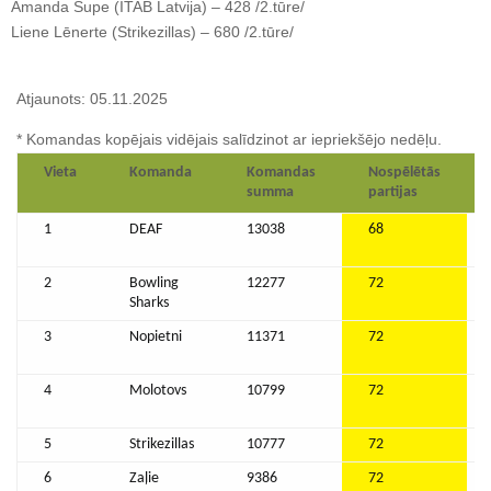
Amanda Supe (ITAB Latvija) – 428 /2.tūre/
Liene Lēnerte (Strikezillas) – 680 /2.tūre/
Atjaunots: 05.11.2025
* Komandas kopējais vidējais salīdzinot ar iepriekšējo nedēļu.
Vieta
Komanda
Komandas
Nospēlētās
summa
partijas
1
DEAF
13038
68
2
Bowling
12277
72
Sharks
3
Nopietni
11371
72
4
Molotovs
10799
72
5
Strikezillas
10777
72
6
Zaļie
9386
72