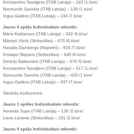
Konstantīns Saveļjevs (ITAB Latvija) – 143 /1.tūre/
Normunds Savickis (ITAB Latvija) – 139 /1.tūre/
Ingus Gailēns (ITAB Latvija) – 134 /7.tūre/
Jauns 4 spēļu Individuālais rekords:
Māris Kaštanovs (ITAB Latvija) – 342 /6.tūre/
Mārtiņš Vītols (Strikezillas) – 675 /6.tūre/
Haralds Dambergs (Nopietni) – 916 /7.tūre/
Kristaps Stepans (Strikezillas) – 640 /6.tūre/
Dmitrijs Batkovskis (ITAB Latvija) – 570 /5.tūre/
Konstantīns Saveļjevs (ITAB Latvija) – 517 /1.tūre/
Normunds Savickis (ITAB Latvija) – 420 /1.tūre/
Ingus Gailēns (ITAB Latvija) – 437 /7.tūre/
Sieviešu konkurence:
Jauns 1 spēles Individuālais rekords:
Amanda Supe (ITAB Latvija) – 136 /2.tūre/
Liene Lēnerte (Strikezillas) – 191 /2.tūre/
Jauns 4 spēļu Individuālais rekords: