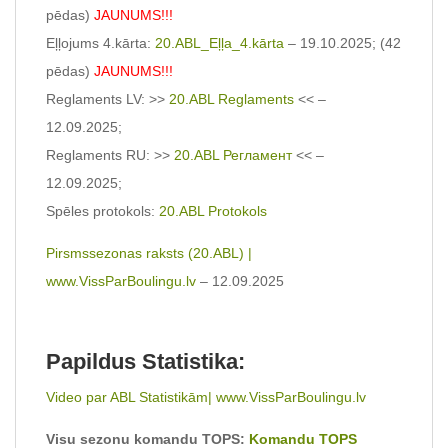
pēdas)
JAUNUMS!!!
Eļļojums 4.kārta:
20.ABL_Eļļa_4.kārta
– 19.10.2025; (42
pēdas)
JAUNUMS!!!
Reglaments LV: >>
20.ABL Reglaments
<< –
12.09.2025;
Reglaments RU: >>
20.ABL Регламент
<< –
12.09.2025;
Spēles protokols:
20.ABL Protokols
Pirsmssezonas raksts (20.ABL) |
www.VissParBoulingu.lv
– 12.09.2025
Papildus Statistika:
Video par ABL Statistikām| www.VissParBoulingu.lv
Visu sezonu komandu TOPS:
Komandu TOPS