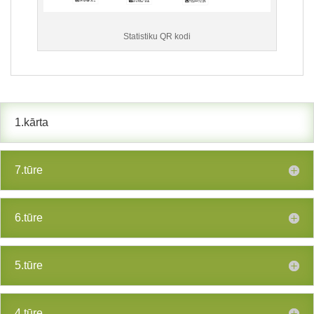
Statistiku QR kodi
1.kārta
7.tūre
6.tūre
5.tūre
4.tūre