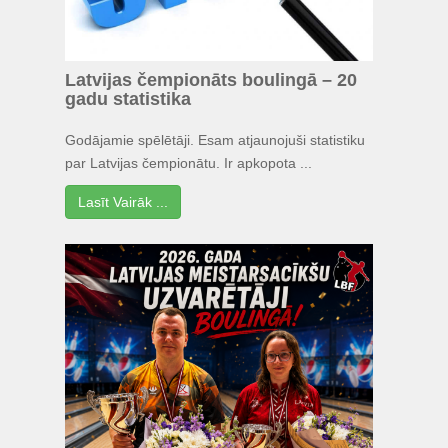
Latvijas čempionāts boulingā – 20
gadu statistika
Godājamie spēlētāji. Esam atjaunojuši statistiku
par Latvijas čempionātu. Ir apkopota ...
Lasīt Vairāk ...