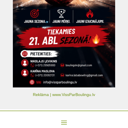
Reklāma | www.VissParBoulingu.lv