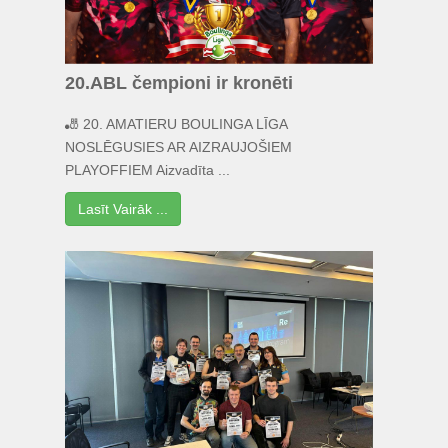
20.ABL čempioni ir kronēti
🎳 20. AMATIERU BOULINGA LĪGA
NOSLĒGUSIES AR AIZRAUJOŠIEM
PLAYOFFIEM Aizvadīta ...
Lasīt Vairāk ...