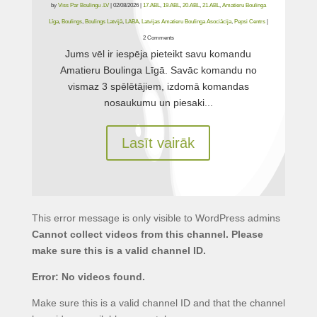
by
Viss Par Boulingu .LV
|
02/08/2026
|
17.ABL
,
19.ABL
,
20.ABL
,
21.ABL
,
Amatieru Boulinga
Līga
,
Boulings
,
Boulings Latvijā
,
LABA
,
Latvijas Amatieru Boulinga Asociācija
,
Pepsi Centrs
|
2 Comments
Jums vēl ir iespēja pieteikt savu komandu
Amatieru Boulinga Līgā. Savāc komandu no
vismaz 3 spēlētājiem, izdomā komandas
nosaukumu un piesaki...
Lasīt vairāk
This error message is only visible to WordPress admins
Cannot collect videos from this channel. Please
make sure this is a valid channel ID.
Error: No videos found.
Make sure this is a valid channel ID and that the channel