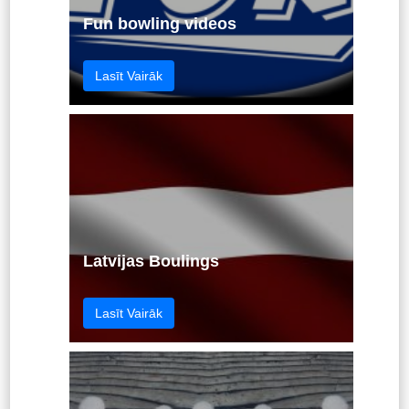
Fun bowling videos
Lasīt Vairāk
Latvijas Boulings
Lasīt Vairāk