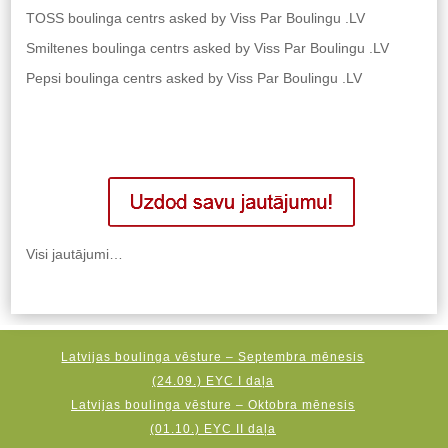
TOSS boulinga centrs
asked by Viss Par Boulingu .LV
Smiltenes boulinga centrs
asked by Viss Par Boulingu .LV
Pepsi boulinga centrs
asked by Viss Par Boulingu .LV
Visi jautājumi…
Latvijas boulinga vēsture – Septembra mēnesis
(24.09.) EYC I daļa
Latvijas boulinga vēsture – Oktobra mēnesis
(01.10.) EYC II daļa