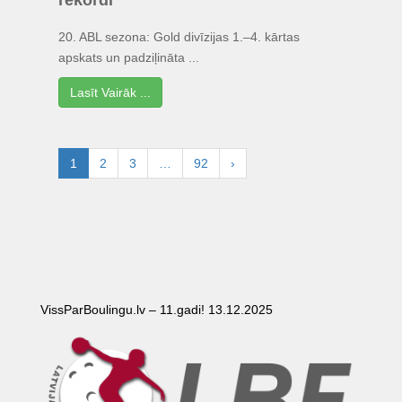
20. ABL sezona: Gold divīzijas 1.–4. kārtas
apskats un padziļināta ...
Lasīt Vairāk ...
1
2
3
…
92
›
VissParBoulingu.lv – 11.gadi! 13.12.2025